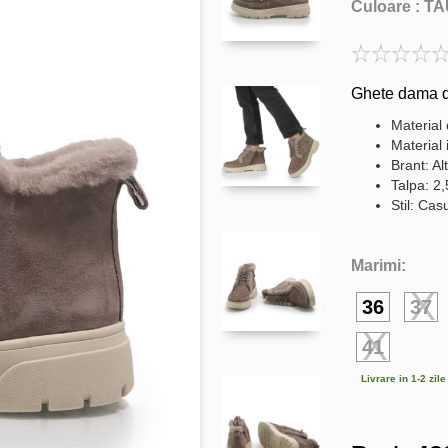
Culoare :
TA
Ghete dama di
Material 
Material 
Brant: Al
Talpa: 2
Stil: Cas
Marimi:
36
37
41
Livrare in 1-2 zil