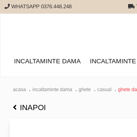
WHATSAPP 0376.448.248
T
INCALTAMINTE DAMA
INCALTAMINTE
acasa
incaltaminte dama
ghete
casual
ghete d
INAPOI