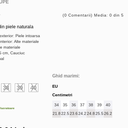
UPE
(0 Comentarii) Media: 0 din 5
n piele naturala
exterior: Piele intoarsa
interior: Alte materiale
te materiale
,5 cm, Cauciuc
ual
Ghid marimi:
EU
38
39
40
Centimetri
34
35
36
37
38
39
40
e lucratoare
21.8
22.5
23.6
24.2
24.8
25.5
26.2