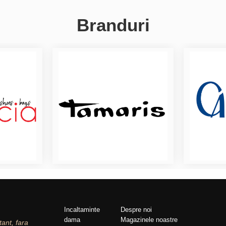
Branduri
Incaltaminte
Despre noi
dama
Magazinele noastre
tant, fara