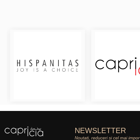
NEWSLETTER
Noutati, reduceri si cel mai impor