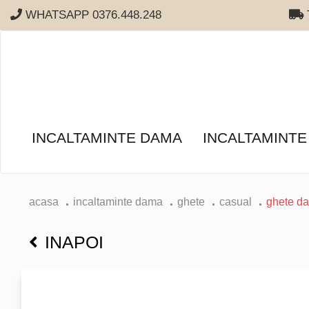
WHATSAPP 0376.448.248
T
INCALTAMINTE DAMA
INCALTAMINTE
acasa
incaltaminte dama
ghete
casual
ghete d
INAPOI