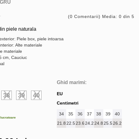
GRU
(0 Comentarii) Media: 0 din 5
n piele naturala
exterior: Piele box, piele intoarsa
interior: Alte materiale
te materiale
,5 cm, Cauciuc
ual
Ghid marimi:
EU
38
39
40
Centimetri
34
35
36
37
38
39
40
e lucratoare
21.8
22.5
23.6
24.2
24.8
25.5
26.2