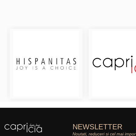
NEWSLETTER
Noutati, reduceri si cel mai impor