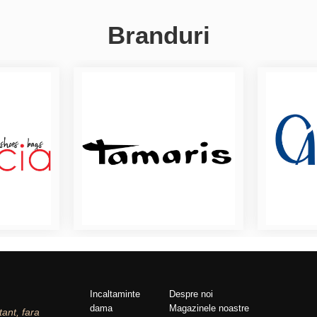
Branduri
Incaltaminte
Despre noi
dama
Magazinele noastre
tant, fara