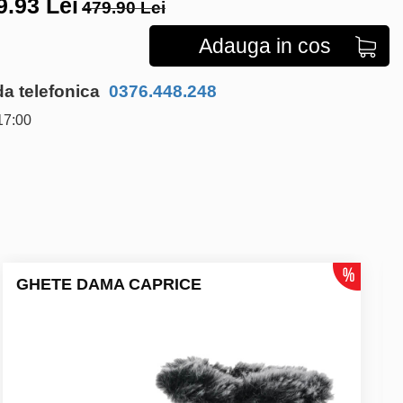
9.93
Lei
479.90 Lei
Adauga in cos
 telefonica
0376.448.248
17:00
GHETE DAMA CAPRICE