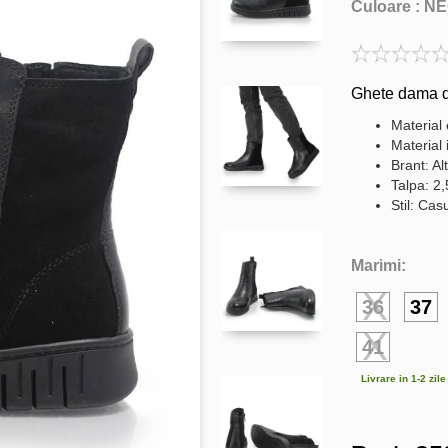
Culoare :
NE
Ghete dama di
Material 
Material 
Brant: Al
Talpa: 2
Stil: Cas
Marimi:
36
37
41
Livrare in 1-2 zil