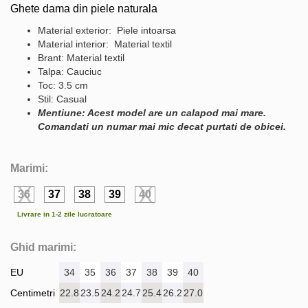
Ghete dama din piele naturala
Material exterior: Piele intoarsa
Material interior: Material textil
Brant: Material textil
Talpa: Cauciuc
Toc: 3.5 cm
Stil: Casual
Mentiune: Acest model are un calapod mai mare.
Comandati un numar mai mic decat purtati de obicei.
Marimi:
36
37
38
39
40
Livrare in 1-2 zile lucratoare
Ghid marimi:
EU
34
35
36
37
38
39
40
Centimetri
22.8
23.5
24.2
24.7
25.4
26.2
27.0