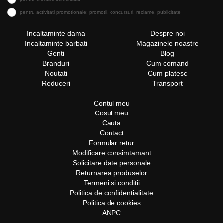
pentru activitati promotionale: promotii, concursuri, reclame, publicitate
Incaltaminte dama
Despre noi
Incaltaminte barbati
Magazinele noastre
Genti
Blog
Branduri
Cum comand
Noutati
Cum platesc
Reduceri
Transport
Contul meu
Cosul meu
Cauta
Contact
Formular retur
Modificare consimtamant
Solicitare date personale
Returnarea produselor
Termeni si conditii
Politica de confidentialitate
Politica de cookies
ANPC