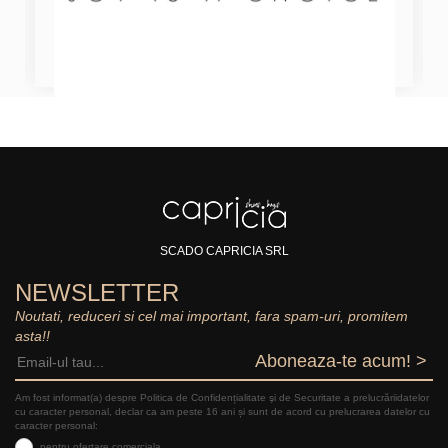
SCADO CAPRICIA SRL
NEWSLETTER
Noutati, reduceri si cel mai important, fara spam-uri, promitem
asta!!
Aboneaza-te acum! >
Am fost informat(a) despre Politica de Confidențialitate şi de Securitate a prelucrăriidatelor
cu caracter personal, declar ca am peste 16 ani și sunt de acord cu prelucrarea datelor cu
caracter personal:
pentru ofertare comerciala