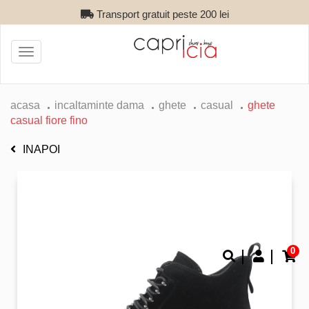
Transport gratuit peste 200 lei
Toggle
navigation
acasa
incaltaminte dama
ghete
casual
ghete
casual fiore fino
INAPOI
0