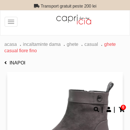
Transport gratuit peste 200 lei
Toggle
navigation
acasa
incaltaminte dama
ghete
casual
ghete
casual fiore fino
INAPOI
0