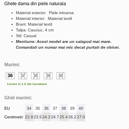
Ghete dama din piele naturala
Material exterior: Piele intoarsa
Material interior: Material textil
Brant: Material textil
Talpa: Cauciuc, 4 cm
Stil: Casual
Mentiune: Acest model are un calapod mai mare.
Comandati un numar mai mic decat purtati de obicei.
Marimi:
36
37
38
39
40
Livrare in 1-2 zile lucratoare
Ghid marimi:
EU
34
35
36
37
38
39
40
Centimetri
22.8
23.5
24.2
24.7
25.4
26.2
27.0