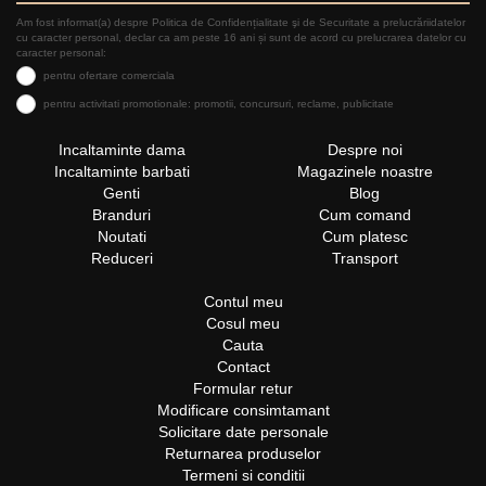
Am fost informat(a) despre Politica de Confidențialitate şi de Securitate a prelucrăriidatelor
cu caracter personal, declar ca am peste 16 ani și sunt de acord cu prelucrarea datelor cu
caracter personal:
pentru ofertare comerciala
pentru activitati promotionale: promotii, concursuri, reclame, publicitate
Incaltaminte dama
Despre noi
Incaltaminte barbati
Magazinele noastre
Genti
Blog
Branduri
Cum comand
Noutati
Cum platesc
Reduceri
Transport
Contul meu
Cosul meu
Cauta
Contact
Formular retur
Modificare consimtamant
Solicitare date personale
Returnarea produselor
Termeni si conditii