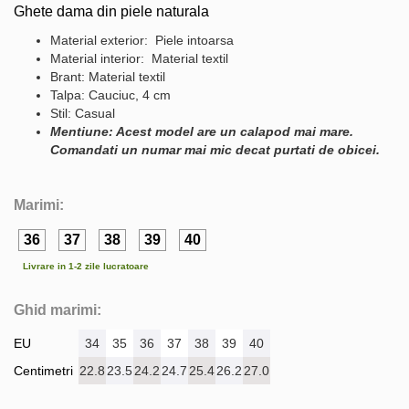
Ghete dama din piele naturala
Material exterior: Piele intoarsa
Material interior: Material textil
Brant: Material textil
Talpa: Cauciuc, 4 cm
Stil: Casual
Mentiune: Acest model are un calapod mai mare.
Comandati un numar mai mic decat purtati de obicei.
Marimi:
36
37
38
39
40
Livrare in 1-2 zile lucratoare
Ghid marimi:
EU
34
35
36
37
38
39
40
Centimetri
22.8
23.5
24.2
24.7
25.4
26.2
27.0