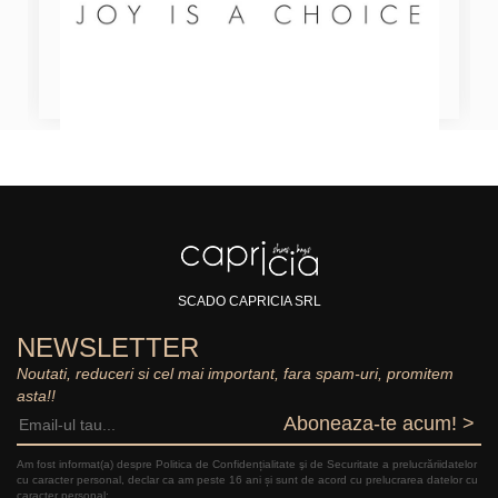
SCADO CAPRICIA SRL
NEWSLETTER
Noutati, reduceri si cel mai important, fara spam-uri, promitem
asta!!
Aboneaza-te acum! >
Am fost informat(a) despre Politica de Confidențialitate şi de Securitate a prelucrăriidatelor
cu caracter personal, declar ca am peste 16 ani și sunt de acord cu prelucrarea datelor cu
caracter personal: