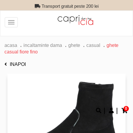
Transport gratuit peste 200 lei
Toggle
navigation
acasa
incaltaminte dama
ghete
casual
ghete
casual fiore fino
INAPOI
0