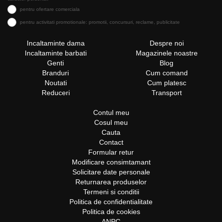
pentru ofertare comerciala
pentru activitati promotionale: promotii, concursuri, reclame, publicitate
Incaltaminte dama
Despre noi
Incaltaminte barbati
Magazinele noastre
Genti
Blog
Branduri
Cum comand
Noutati
Cum platesc
Reduceri
Transport
Contul meu
Cosul meu
Cauta
Contact
Formular retur
Modificare consimtamant
Solicitare date personale
Returnarea produselor
Termeni si conditii
Politica de confidentialitate
Politica de cookies
ANPC