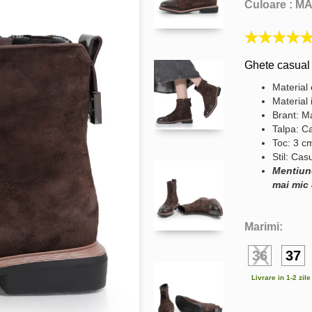
Culoare :
M
Ghete casual 
Material 
Material 
Brant: Ma
Talpa: C
Toc: 3 c
Stil: Cas
Mentiun
mai mic 
Marimi:
36
37
Livrare in 1-2 zil