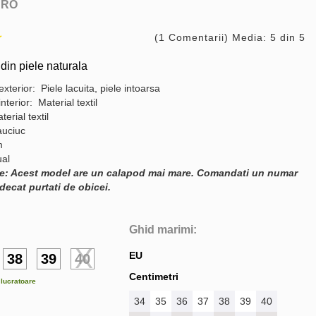
ARO
(1 Comentarii) Media: 5 din 5
din piele naturala
exterior: Piele lacuita, piele intoarsa
interior: Material textil
terial textil
auciuc
m
ual
e: Acest model are un calapod mai mare. Comandati un numar
decat purtati de obicei.
Ghid marimi:
EU
38
39
40
Centimetri
e lucratoare
34
35
36
37
38
39
40