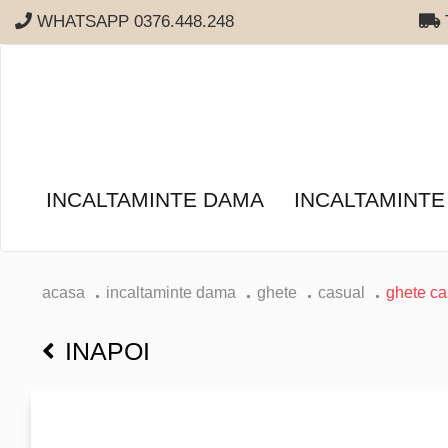
WHATSAPP 0376.448.248
T
INCALTAMINTE DAMA
INCALTAMINTE
acasa
incaltaminte dama
ghete
casual
ghete cas
INAPOI