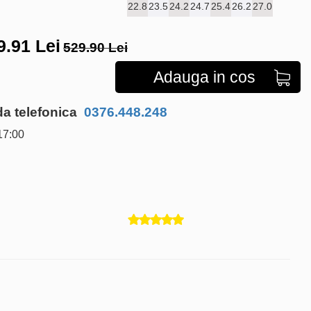
22.8
23.5
24.2
24.7
25.4
26.2
27.0
9.91
Lei
529.90 Lei
Adauga in cos
 telefonica
0376.448.248
17:00