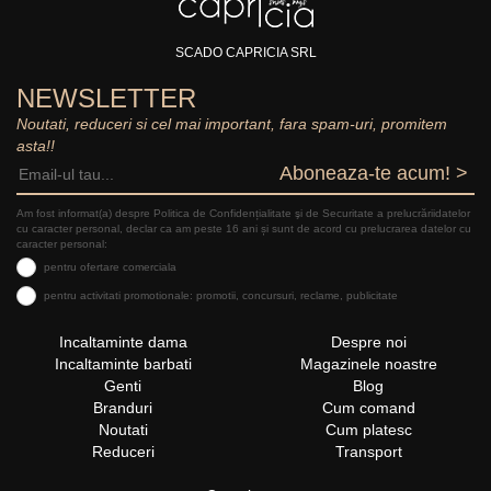
SCADO CAPRICIA SRL
NEWSLETTER
Noutati, reduceri si cel mai important, fara spam-uri, promitem
asta!!
Aboneaza-te acum! >
Am fost informat(a) despre Politica de Confidențialitate şi de Securitate a prelucrăriidatelor
cu caracter personal, declar ca am peste 16 ani și sunt de acord cu prelucrarea datelor cu
caracter personal:
pentru ofertare comerciala
pentru activitati promotionale: promotii, concursuri, reclame, publicitate
Incaltaminte dama
Despre noi
Incaltaminte barbati
Magazinele noastre
Genti
Blog
Branduri
Cum comand
Noutati
Cum platesc
Reduceri
Transport