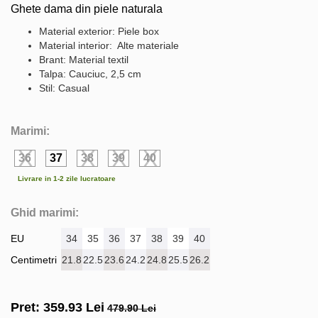
Ghete dama din piele naturala
Material exterior: Piele box
Material interior: Alte materiale
Brant: Material textil
Talpa: Cauciuc, 2,5 cm
Stil: Casual
Marimi:
36
37
38
39
40
Livrare in 1-2 zile lucratoare
Ghid marimi:
EU
34
35
36
37
38
39
40
Centimetri
21.8
22.5
23.6
24.2
24.8
25.5
26.2
Pret:
359.93
Lei
479.90 Lei