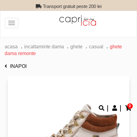
Transport gratuit peste 200 lei
Toggle
navigation
acasa
incaltaminte dama
ghete
casual
ghete
dama remonte
INAPOI
0