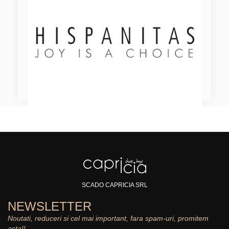
SCADO CAPRICIA SRL
NEWSLETTER
Noutati, reduceri si cel mai important, fara spam-uri, promitem
asta!!