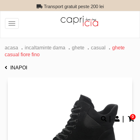
Transport gratuit peste 200 lei
Toggle
navigation
acasa
incaltaminte dama
ghete
casual
ghete
casual fiore fino
INAPOI
0