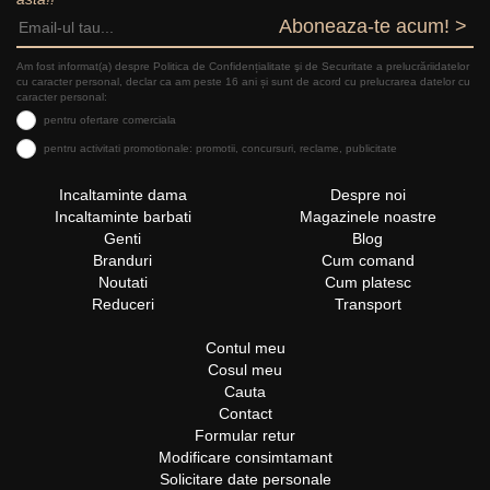
Aboneaza-te acum! >
Am fost informat(a) despre Politica de Confidențialitate şi de Securitate a prelucrăriidatelor
cu caracter personal, declar ca am peste 16 ani și sunt de acord cu prelucrarea datelor cu
caracter personal:
pentru ofertare comerciala
pentru activitati promotionale: promotii, concursuri, reclame, publicitate
Incaltaminte dama
Despre noi
Incaltaminte barbati
Magazinele noastre
Genti
Blog
Branduri
Cum comand
Noutati
Cum platesc
Reduceri
Transport
Contul meu
Cosul meu
Cauta
Contact
Formular retur
Modificare consimtamant
Solicitare date personale