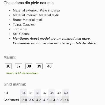
Ghete dama din piele naturala
Material exterior: Piele intoarsa
Material interior: Material textil
Brant: Material textil
Talpa: Cauciuc
Toc: 4 cm
Stil: Casual
Mentiune: Acest model are un calapod mai mare.
Comandati un numar mai mic decat purtati de obicei.
Marimi:
36
37
38
39
40
Livrare in 1-2 zile lucratoare
Ghid marimi:
EU
34
35
36
37
38
39
40
Centimetri
22.8
23.5
24.2
24.7
25.4
26.2
27.0