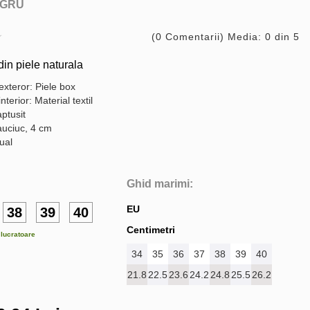
GRU
(0 Comentarii) Media: 0 din 5
in piele naturala
exteror: Piele box
nterior: Material textil
ptusit
auciuc, 4 cm
sual
Ghid marimi:
EU
38
39
40
Centimetri
e lucratoare
34
35
36
37
38
39
40
21.8
22.5
23.6
24.2
24.8
25.5
26.2