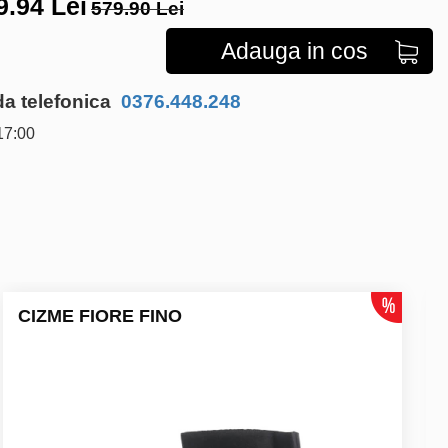
9.94
Lei
579.90 Lei
Adauga in cos
 telefonica
0376.448.248
17:00
CIZME FIORE FINO