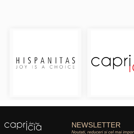
NEWSLETTER
Noutati, reduceri si cel mai impor