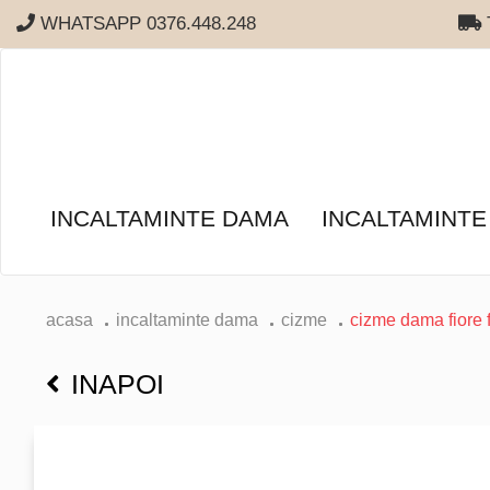
WHATSAPP 0376.448.248
T
INCALTAMINTE DAMA
INCALTAMINTE
acasa
incaltaminte dama
cizme
cizme dama fiore 
INAPOI