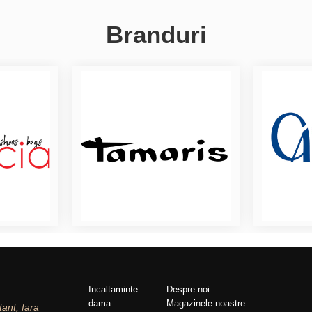
Branduri
Incaltaminte
Despre noi
dama
Magazinele noastre
tant, fara