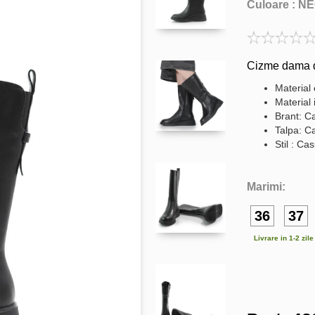
Culoare :
NE
Cizme dama d
Material 
Material i
Brant: Ca
Talpa: C
Stil : Ca
Marimi:
36
37
Livrare in 1-2 zil