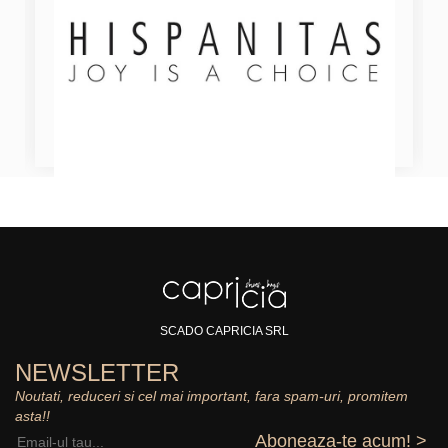
SCADO CAPRICIA SRL
NEWSLETTER
Noutati, reduceri si cel mai important, fara spam-uri, promitem
asta!!
Aboneaza-te acum! >