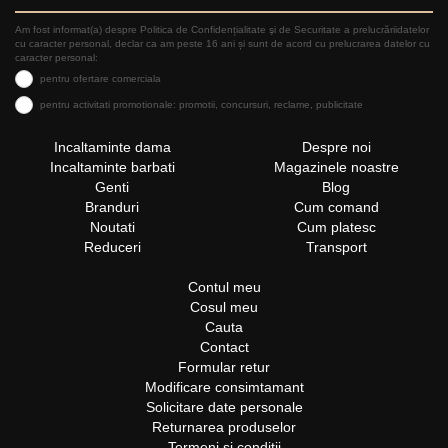
Am fost informat(a) despre Politica de Confidențialitate şi de Securitate a prelucrăriidatelor
cu caracter personal, declar ca am peste 16 ani și sunt de acord cu prelucrarea datelor cu
caracter personal:
pentru ofertare comerciala
pentru activitati promotionale: promotii, concursuri, reclame, publicitate
Incaltaminte dama
Despre noi
Incaltaminte barbati
Magazinele noastre
Genti
Blog
Branduri
Cum comand
Noutati
Cum platesc
Reduceri
Transport
Contul meu
Cosul meu
Cauta
Contact
Formular retur
Modificare consimtamant
Solicitare date personale
Returnarea produselor
Termeni si conditii