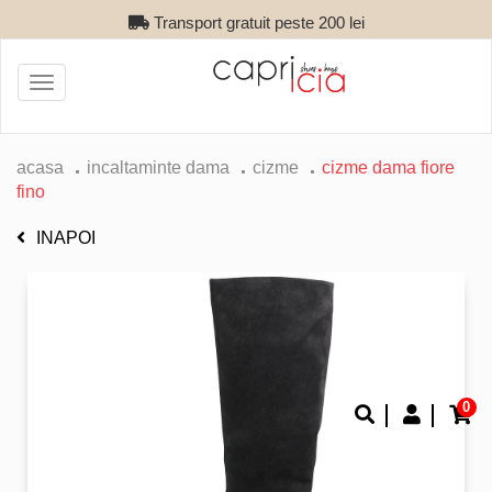
Transport gratuit peste 200 lei
Toggle
navigation
acasa
incaltaminte dama
cizme
cizme dama fiore
fino
INAPOI
0