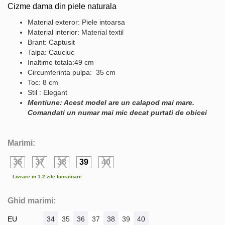
Cizme dama din piele naturala
Material exteror: Piele intoarsa
Material interior: Material textil
Brant: Captusit
Talpa: Cauciuc
Inaltime totala:49 cm
Circumferinta pulpa: 35 cm
Toc: 8 cm
Stil : Elegant
Mentiune: Acest model are un calapod mai mare.
Comandati un numar mai mic decat purtati de obicei
Marimi:
36
37
38
39
40
Livrare in 1-2 zile lucratoare
Ghid marimi:
EU
34
35
36
37
38
39
40