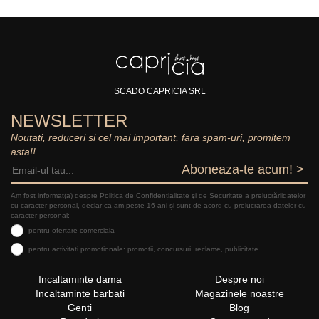
SCADO CAPRICIA SRL
NEWSLETTER
Noutati, reduceri si cel mai important, fara spam-uri, promitem
asta!!
Aboneaza-te acum! >
Am fost informat(a) despre Politica de Confidențialitate şi de Securitate a prelucrăriidatelor
cu caracter personal, declar ca am peste 16 ani și sunt de acord cu prelucrarea datelor cu
caracter personal:
pentru ofertare comerciala
pentru activitati promotionale: promotii, concursuri, reclame, publicitate
Incaltaminte dama
Despre noi
Incaltaminte barbati
Magazinele noastre
Genti
Blog