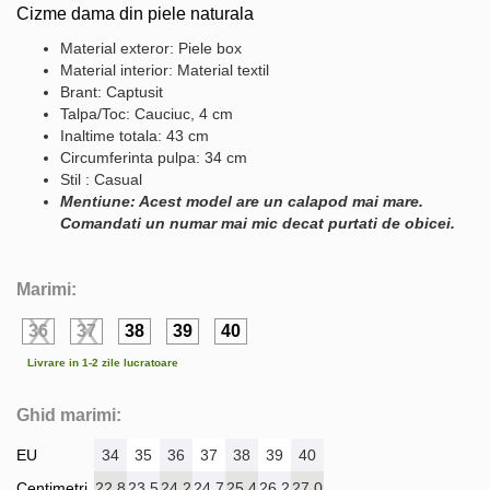
Cizme dama din piele naturala
Material exteror: Piele box
Material interior: Material textil
Brant: Captusit
Talpa/Toc: Cauciuc, 4 cm
Inaltime totala: 43 cm
Circumferinta pulpa: 34 cm
Stil : Casual
Mentiune: Acest model are un calapod mai mare.
Comandati un numar mai mic decat purtati de obicei.
Marimi:
36
37
38
39
40
Livrare in 1-2 zile lucratoare
Ghid marimi:
EU
34
35
36
37
38
39
40
Centimetri
22.8
23.5
24.2
24.7
25.4
26.2
27.0