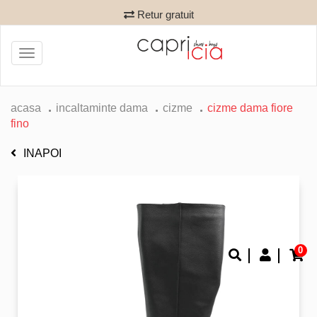
Retur gratuit
Toggle
navigation
acasa
incaltaminte dama
cizme
cizme dama fiore
fino
INAPOI
0