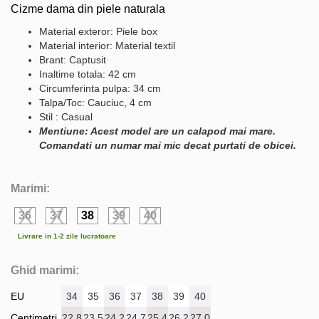
Cizme dama din piele naturala
Material exteror: Piele box
Material interior: Material textil
Brant: Captusit
Inaltime totala: 42 cm
Circumferinta pulpa: 34 cm
Talpa/Toc: Cauciuc, 4 cm
Stil : Casual
Mentiune: Acest model are un calapod mai mare.
Comandati un numar mai mic decat purtati de obicei.
Marimi:
36
37
38
39
40
Livrare in 1-2 zile lucratoare
Ghid marimi:
EU
34
35
36
37
38
39
40
Centimetri
22.8
23.5
24.2
24.7
25.4
26.2
27.0