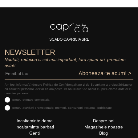
SCADO CAPRICIA SRL
NEWSLETTER
Noutati, reduceri si cel mai important, fara spam-uri, promitem
asta!!
Aboneaza-te acum! >
Am fost informat(a) despre Politica de Confidențialitate şi de Securitate a prelucrăriidatelor
cu caracter personal, declar ca am peste 16 ani și sunt de acord cu prelucrarea datelor cu
caracter personal:
pentru ofertare comerciala
pentru activitati promotionale: promotii, concursuri, reclame, publicitate
Incaltaminte dama
Despre noi
Incaltaminte barbati
Magazinele noastre
Genti
Blog