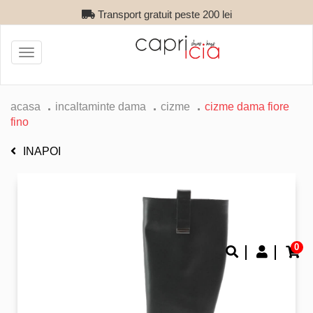
Transport gratuit peste 200 lei
Toggle
navigation
acasa
incaltaminte dama
cizme
cizme dama fiore
fino
INAPOI
0