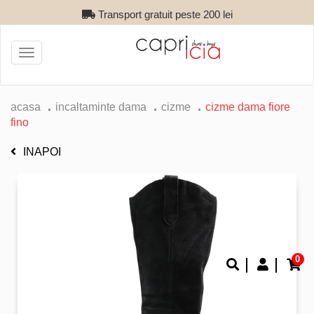
Transport gratuit peste 200 lei
Toggle
navigation
acasa
incaltaminte dama
cizme
cizme dama fiore
fino
INAPOI
0