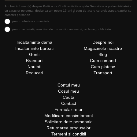
Am fost informat(a) despre Politica de Confidențialitate şi de Securitate a prelucrăriidatelor
cu caracter personal, declar ca am peste 16 ani și sunt de acord cu prelucrarea datelor cu
caracter personal:
pentru ofertare comerciala
pentru activitati promotionale: promotii, concursuri, reclame, publicitate
Incaltaminte dama
Despre noi
Incaltaminte barbati
Magazinele noastre
Genti
Blog
Branduri
Cum comand
Noutati
Cum platesc
Reduceri
Transport
Contul meu
Cosul meu
Cauta
Contact
Formular retur
Modificare consimtamant
Solicitare date personale
Returnarea produselor
Termeni si conditii