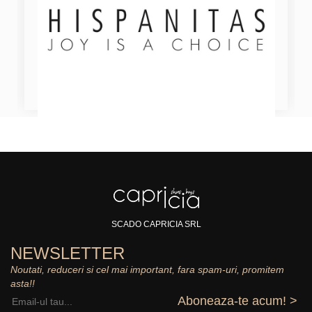
SCADO CAPRICIA SRL
NEWSLETTER
Noutati, reduceri si cel mai important, fara spam-uri, promitem
asta!!
Aboneaza-te acum! >