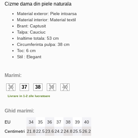
Cizme dama din piele naturala
Material exteror: Piele intoarsa
Material interior: Material textil
Brant: Captusit
Talpa: Cauciuc
Inaltime totala: 53 cm
Circumferinta pulpa: 38 cm
Toc: 6 cm
Stil : Elegant
Marimi:
36
37
38
39
40
Livrare in 1-2 zile lucratoare
Ghid marimi:
EU
34
35
36
37
38
39
40
Centimetri
21.8
22.5
23.6
24.2
24.8
25.5
26.2