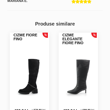
MARIANA E.
Roxyrr S.
Produse similare
CIZME FIORE
CIZME
FINO
ELEGANTE
FIORE FINO
579.90 lei
699.90 lei