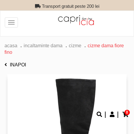
Transport gratuit peste 200 lei
Toggle
navigation
acasa
incaltaminte dama
cizme
cizme dama fiore
fino
INAPOI
0