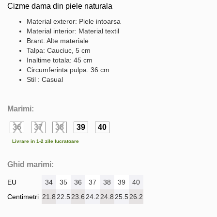
Cizme dama din piele naturala
Material exteror: Piele intoarsa
Material interior: Material textil
Brant: Alte materiale
Talpa: Cauciuc, 5 cm
Inaltime totala: 45 cm
Circumferinta pulpa: 36 cm
Stil : Casual
Marimi:
36
37
38
39
40
Livrare in 1-2 zile lucratoare
Ghid marimi:
EU
34
35
36
37
38
39
40
Centimetri
21.8
22.5
23.6
24.2
24.8
25.5
26.2