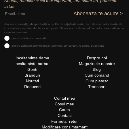
Noutati, reduceri si cel mai important, fara spam-uri, promitem
asta!!
Aboneaza-te acum! >
Am fost informat(a) despre Politica de Confidențialitate şi de Securitate a prelucrăriidatelor
cu caracter personal, declar ca am peste 16 ani și sunt de acord cu prelucrarea datelor cu
caracter personal:
pentru ofertare comerciala
pentru activitati promotionale: promotii, concursuri, reclame, publicitate
Incaltaminte dama
Despre noi
Incaltaminte barbati
Magazinele noastre
Genti
Blog
Branduri
Cum comand
Noutati
Cum platesc
Reduceri
Transport
Contul meu
Cosul meu
Cauta
Contact
Formular retur
Modificare consimtamant