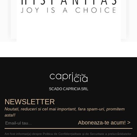
SCADO CAPRICIA SRL
NEWSLETTER
Noutati, reduceri si cel mai important, fara spam-uri, promitem
asta!!
Aboneaza-te acum! >
Am fost informat(a) despre Politica de Confidențialitate şi de Securitate a prelucrăriidatelor