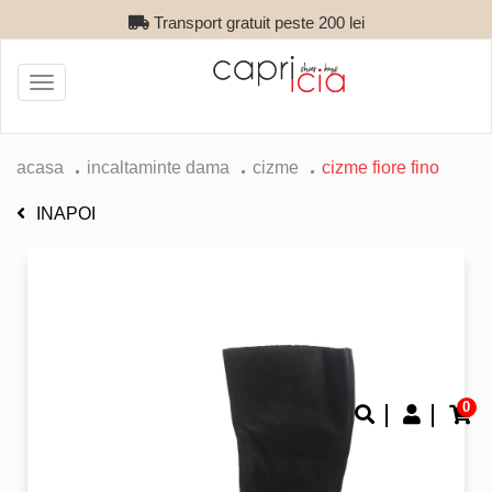
Transport gratuit peste 200 lei
Toggle
navigation
acasa
incaltaminte dama
cizme
cizme fiore fino
INAPOI
0