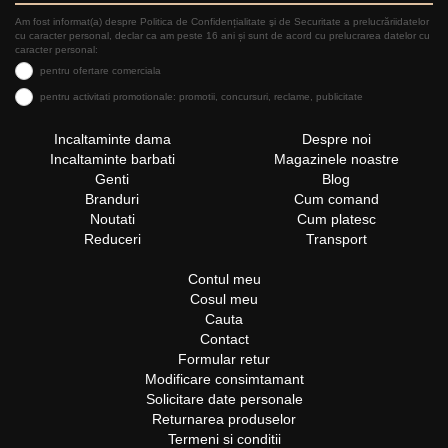
Am fost informat(a) despre Politica de Confidențialitate şi de Securitate a prelucrăriidatelor
cu caracter personal, declar ca am peste 16 ani și sunt de acord cu prelucrarea datelor cu
caracter personal:
pentru ofertare comerciala
pentru activitati promotionale: promotii, concursuri, reclame, publicitate
Incaltaminte dama
Despre noi
Incaltaminte barbati
Magazinele noastre
Genti
Blog
Branduri
Cum comand
Noutati
Cum platesc
Reduceri
Transport
Contul meu
Cosul meu
Cauta
Contact
Formular retur
Modificare consimtamant
Solicitare date personale
Returnarea produselor
Termeni si conditii