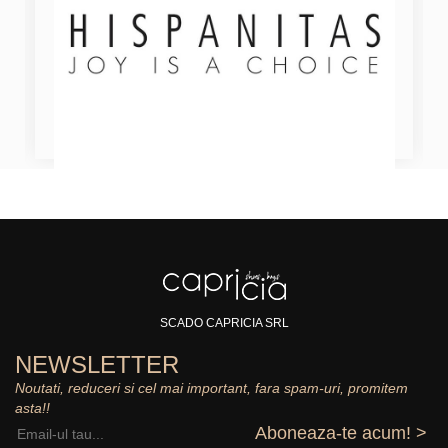
SCADO CAPRICIA SRL
NEWSLETTER
Noutati, reduceri si cel mai important, fara spam-uri, promitem
asta!!
Aboneaza-te acum! >