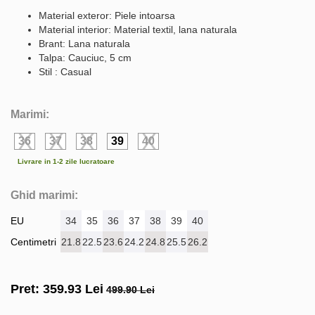
Material exteror: Piele intoarsa
Material interior: Material textil, lana naturala
Brant: Lana naturala
Talpa: Cauciuc, 5 cm
Stil : Casual
Marimi:
36
37
38
39
40
Livrare in 1-2 zile lucratoare
Ghid marimi:
EU
34
35
36
37
38
39
40
Centimetri
21.8
22.5
23.6
24.2
24.8
25.5
26.2
Pret:
359.93
Lei
499.90 Lei