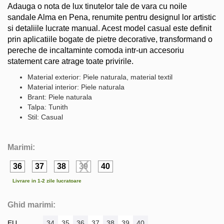
Adauga o nota de lux tinutelor tale de vara cu noile
sandale Alma en Pena, renumite pentru designul lor artistic
si detaliile lucrate manual. Acest model casual este definit
prin aplicatiile bogate de pietre decorative, transformand o
pereche de incaltaminte comoda intr-un accesoriu
statement care atrage toate privirile.
Material exterior: Piele naturala, material textil
Material interior: Piele naturala
Brant: Piele naturala
Talpa: Tunith
Stil: Casual
Marimi:
36
37
38
39
40
Livrare in 1-2 zile lucratoare
Ghid marimi:
EU
34
35
36
37
38
39
40