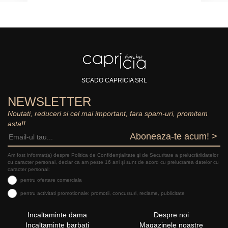
SCADO CAPRICIA SRL
NEWSLETTER
Noutati, reduceri si cel mai important, fara spam-uri, promitem
asta!!
Aboneaza-te acum! >
Am fost informat(a) despre Politica de Confidențialitate şi de Securitate a prelucrăriidatelor
cu caracter personal, declar ca am peste 16 ani și sunt de acord cu prelucrarea datelor cu
caracter personal:
pentru ofertare comerciala
pentru activitati promotionale: promotii, concursuri, reclame, publicitate
Incaltaminte dama
Despre noi
Incaltaminte barbati
Magazinele noastre