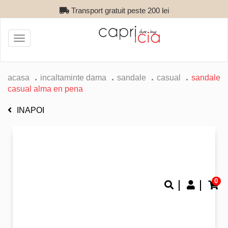
Transport gratuit peste 200 lei
Toggle
navigation
acasa
incaltaminte dama
sandale
casual
sandale
casual alma en pena
INAPOI
0