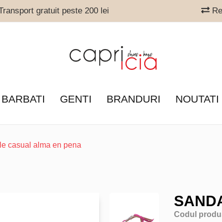
ransport gratuit peste 200 lei
Ret
 BARBATI
GENTI
BRANDURI
NOUTATI
le casual alma en pena
SANDA
Codul produ