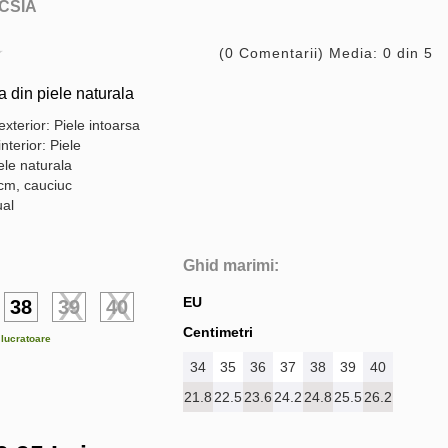
CSIA
(0 Comentarii) Media: 0 din 5
din piele naturala
exterior: Piele intoarsa
interior: Piele
ele naturala
 cm, cauciuc
ual
Ghid marimi:
EU
38
39
40
Centimetri
e lucratoare
34
35
36
37
38
39
40
21.8
22.5
23.6
24.2
24.8
25.5
26.2