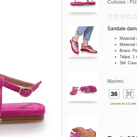
Culoare :
FU
Sandale dama 
Material 
Material 
Brant: Pi
Talpa: 1
Stil: Cas
Marimi:
36
37
Livrare in 1-2 zil