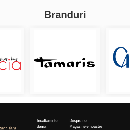
Branduri
Incaltaminte
Despre noi
dama
Magazinele noastre
tant, fara