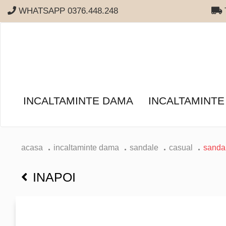
WHATSAPP 0376.448.248
T
INCALTAMINTE DAMA
INCALTAMINTE
acasa
incaltaminte dama
sandale
casual
sanda
INAPOI