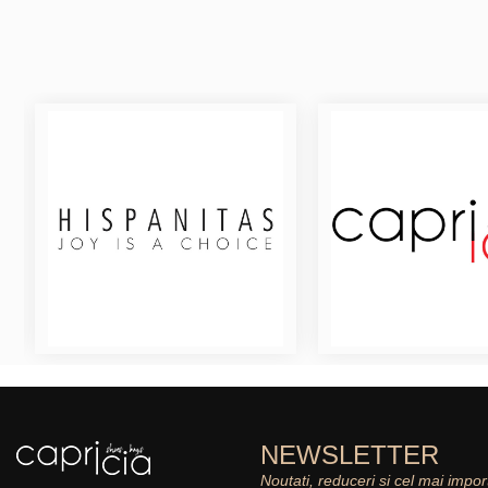
NEWSLETTER
Noutati, reduceri si cel mai impor