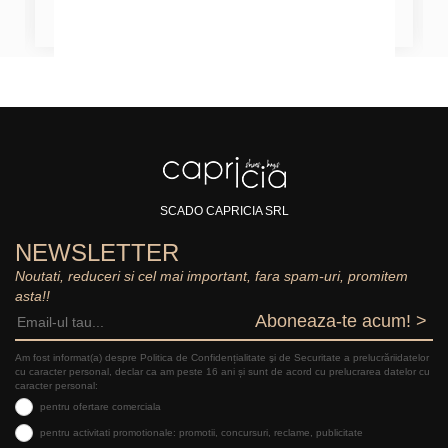
SCADO CAPRICIA SRL
NEWSLETTER
Noutati, reduceri si cel mai important, fara spam-uri, promitem
asta!!
Aboneaza-te acum! >
Am fost informat(a) despre Politica de Confidențialitate şi de Securitate a prelucrăriidatelor
cu caracter personal, declar ca am peste 16 ani și sunt de acord cu prelucrarea datelor cu
caracter personal:
pentru ofertare comerciala
pentru activitati promotionale: promotii, concursuri, reclame, publicitate