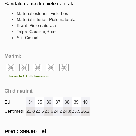
Sandale dama din piele naturala
Material exterior: Piele box
Material interior: Piele naturala
Brant: Piele naturala
Talpa: Cauciuc, 6 cm
Stil: Casual
Marimi:
36
37
38
39
40
Livrare in 1-2 zile lucratoare
Ghid marimi:
EU
34
35
36
37
38
39
40
Centimetri
21.8
22.5
23.6
24.2
24.8
25.5
26.2
Pret :
399.90
Lei