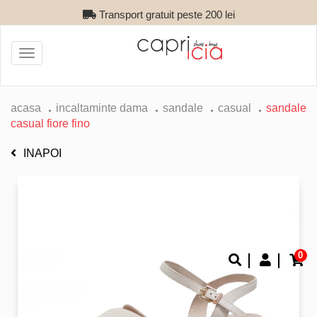
Transport gratuit peste 200 lei
Toggle
navigation
acasa
incaltaminte dama
sandale
casual
sandale
casual fiore fino
INAPOI
0