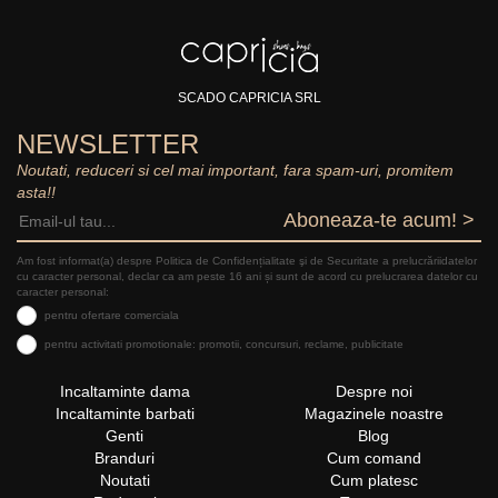
SCADO CAPRICIA SRL
NEWSLETTER
Noutati, reduceri si cel mai important, fara spam-uri, promitem
asta!!
Aboneaza-te acum! >
Am fost informat(a) despre Politica de Confidențialitate şi de Securitate a prelucrăriidatelor
cu caracter personal, declar ca am peste 16 ani și sunt de acord cu prelucrarea datelor cu
caracter personal:
pentru ofertare comerciala
pentru activitati promotionale: promotii, concursuri, reclame, publicitate
Incaltaminte dama
Despre noi
Incaltaminte barbati
Magazinele noastre
Genti
Blog
Branduri
Cum comand
Noutati
Cum platesc