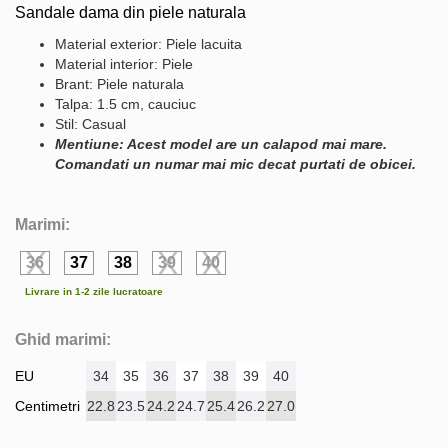
Sandale dama din piele naturala
Material exterior: Piele lacuita
Material interior: Piele
Brant: Piele naturala
Talpa: 1.5 cm, cauciuc
Stil: Casual
Mentiune: Acest model are un calapod mai mare.
Comandati un numar mai mic decat purtati de obicei.
Marimi:
36
37
38
39
40
Livrare in 1-2 zile lucratoare
Ghid marimi:
EU
34
35
36
37
38
39
40
Centimetri
22.8
23.5
24.2
24.7
25.4
26.2
27.0