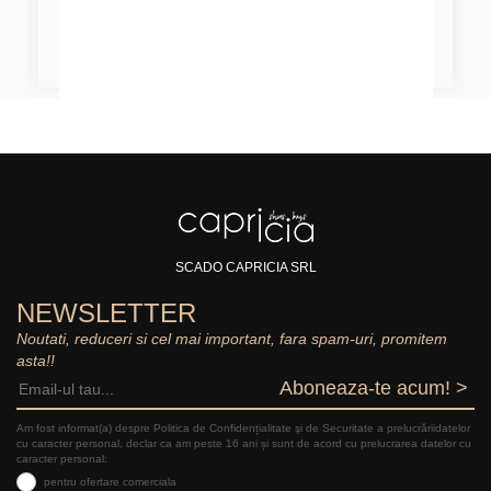
SCADO CAPRICIA SRL
NEWSLETTER
Noutati, reduceri si cel mai important, fara spam-uri, promitem
asta!!
Aboneaza-te acum! >
Am fost informat(a) despre Politica de Confidențialitate şi de Securitate a prelucrăriidatelor
cu caracter personal, declar ca am peste 16 ani și sunt de acord cu prelucrarea datelor cu
caracter personal:
pentru ofertare comerciala