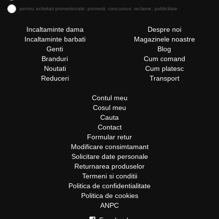
pentru activitati promotionale: promotii, concursuri, reclame, publicitate
Incaltaminte dama
Despre noi
Incaltaminte barbati
Magazinele noastre
Genti
Blog
Branduri
Cum comand
Noutati
Cum platesc
Reduceri
Transport
Contul meu
Cosul meu
Cauta
Contact
Formular retur
Modificare consimtamant
Solicitare date personale
Returnarea produselor
Termeni si conditii
Politica de confidentialitate
Politica de cookies
ANPC