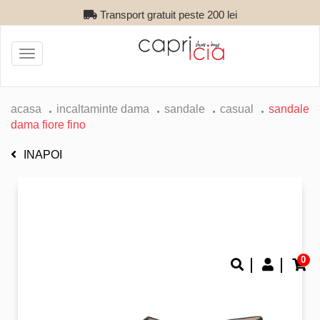
Transport gratuit peste 200 lei
Toggle
navigation
acasa
incaltaminte dama
sandale
casual
sandale
dama fiore fino
INAPOI
0