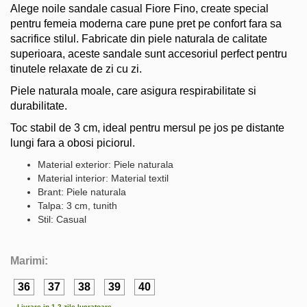
Alege noile sandale casual Fiore Fino, create special
pentru femeia moderna care pune pret pe confort fara sa
sacrifice stilul. Fabricate din piele naturala de calitate
superioara, aceste sandale sunt accesoriul perfect pentru
tinutele relaxate de zi cu zi.
Piele naturala moale, care asigura respirabilitate si
durabilitate.
Toc stabil de 3 cm, ideal pentru mersul pe jos pe distante
lungi fara a obosi piciorul.
Material exterior: Piele naturala
Material interior: Material textil
Brant: Piele naturala
Talpa: 3 cm, tunith
Stil: Casual
Marimi:
36
37
38
39
40
Livrare in 1-2 zile lucratoare