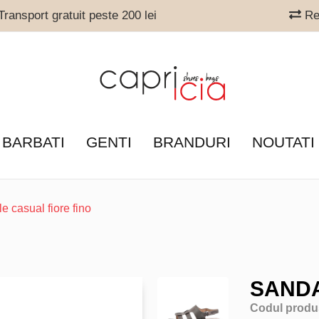
ransport gratuit peste 200 lei
Ret
 BARBATI
GENTI
BRANDURI
NOUTATI
e casual fiore fino
SANDA
Codul produ