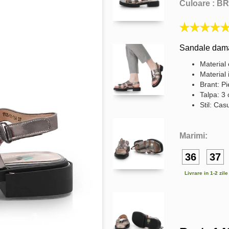
Culoare :
BR
Sandale dama 
Material 
Material 
Brant: Pi
Talpa: 3
Stil: Cas
Marimi:
36
37
Livrare in 1-2 zil