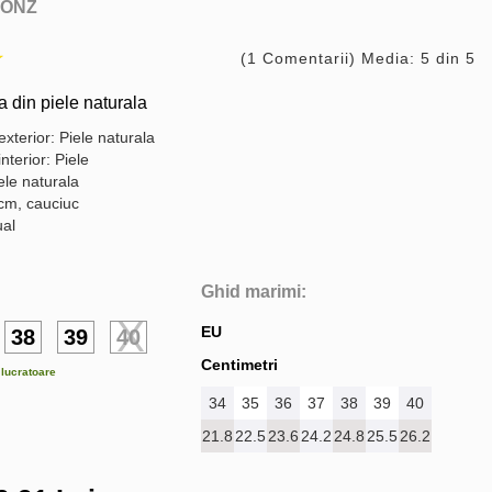
ONZ
(1 Comentarii) Media: 5 din 5
din piele naturala
exterior: Piele naturala
interior: Piele
ele naturala
 cm, cauciuc
ual
Ghid marimi:
EU
38
39
40
Centimetri
e lucratoare
34
35
36
37
38
39
40
21.8
22.5
23.6
24.2
24.8
25.5
26.2