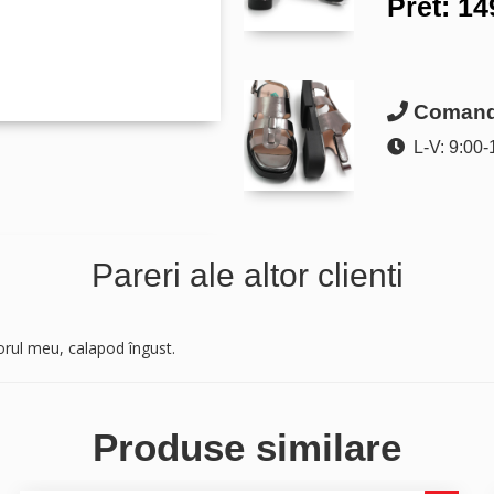
Pret:
14
Comanda
L-V: 9:00-
Pareri ale altor clienti
orul meu, calapod îngust.
Produse similare