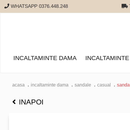
WHATSAPP 0376.448.248
T
INCALTAMINTE DAMA
INCALTAMINTE
acasa
incaltaminte dama
sandale
casual
sandal
INAPOI