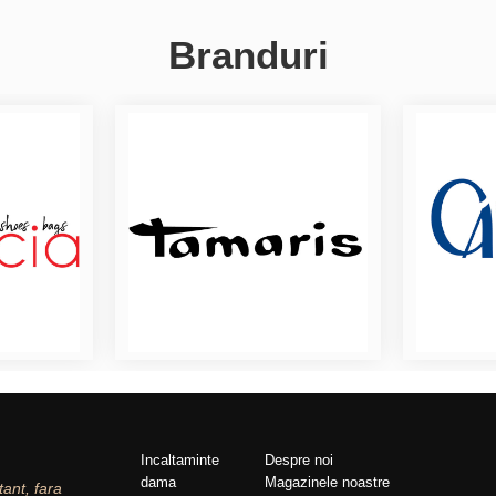
Branduri
Incaltaminte
Despre noi
dama
Magazinele noastre
tant, fara