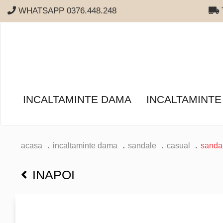
WHATSAPP 0376.448.248
T
INCALTAMINTE DAMA
INCALTAMINTE
acasa
incaltaminte dama
sandale
casual
sandal
INAPOI