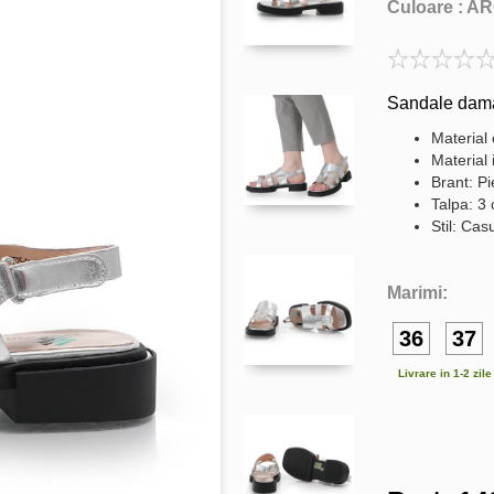
Culoare :
AR
Sandale dama 
Material 
Material 
Brant: Pi
Talpa: 3
Stil: Cas
Marimi:
36
37
Livrare in 1-2 zil