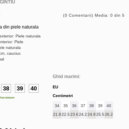
GINTIU
(0 Comentarii) Media: 0 din 5
din piele naturala
exterior: Piele naturala
interior: Piele
ele naturala
 cm, cauciuc
ual
Ghid marimi:
EU
38
39
40
Centimetri
e lucratoare
34
35
36
37
38
39
40
21.8
22.5
23.6
24.2
24.8
25.5
26.2