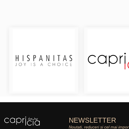
NEWSLETTER
Noutati, reduceri si cel mai impor