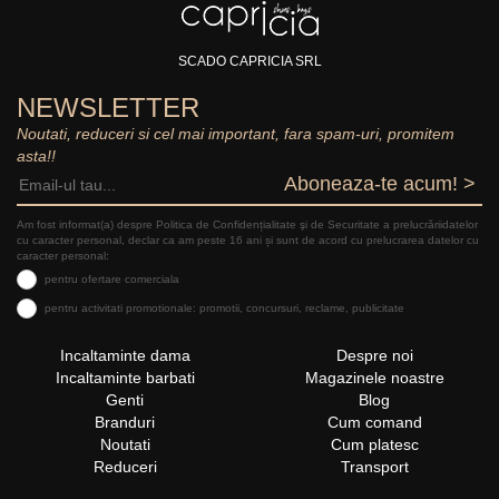
SCADO CAPRICIA SRL
NEWSLETTER
Noutati, reduceri si cel mai important, fara spam-uri, promitem
asta!!
Aboneaza-te acum! >
Am fost informat(a) despre Politica de Confidențialitate şi de Securitate a prelucrăriidatelor
cu caracter personal, declar ca am peste 16 ani și sunt de acord cu prelucrarea datelor cu
caracter personal:
pentru ofertare comerciala
pentru activitati promotionale: promotii, concursuri, reclame, publicitate
Incaltaminte dama
Despre noi
Incaltaminte barbati
Magazinele noastre
Genti
Blog
Branduri
Cum comand
Noutati
Cum platesc
Reduceri
Transport