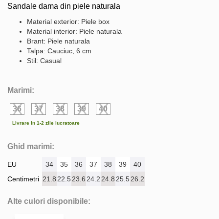
Sandale dama din piele naturala
Material exterior: Piele box
Material interior: Piele naturala
Brant: Piele naturala
Talpa: Cauciuc, 6 cm
Stil: Casual
Marimi:
36
37
38
39
40
Livrare in 1-2 zile lucratoare
Ghid marimi:
EU
34
35
36
37
38
39
40
Centimetri
21.8
22.5
23.6
24.2
24.8
25.5
26.2
Alte culori disponibile: