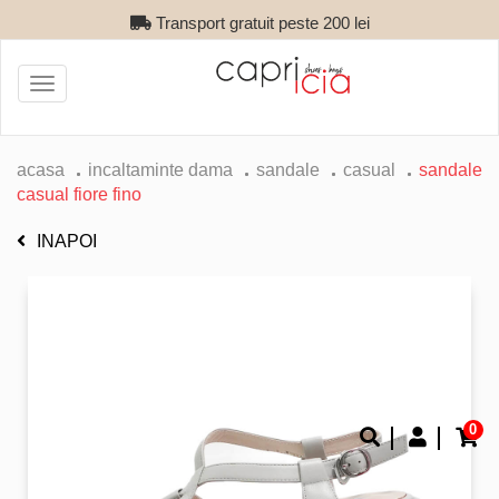
Transport gratuit peste 200 lei
Toggle
navigation
acasa
incaltaminte dama
sandale
casual
sandale
casual fiore fino
INAPOI
0