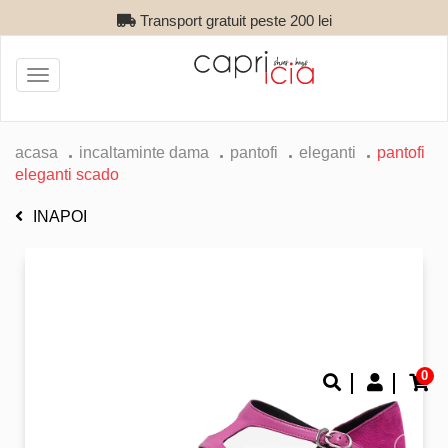
Transport gratuit peste 200 lei
Toggle
navigation
acasa
incaltaminte dama
pantofi
eleganti
pantofi
eleganti scado
INAPOI
0