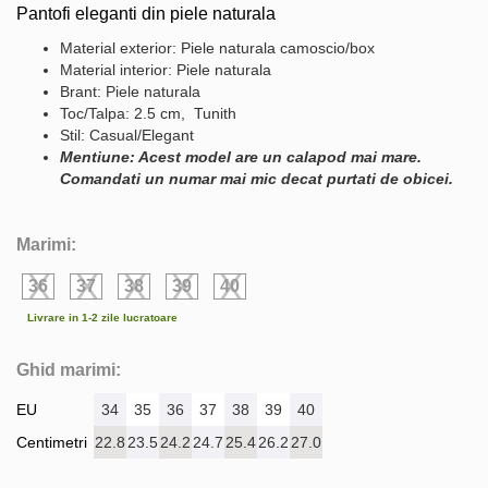
Pantofi eleganti din piele naturala
Material exterior: Piele naturala camoscio/box
Material interior: Piele naturala
Brant: Piele naturala
Toc/Talpa: 2.5 cm, Tunith
Stil: Casual/Elegant
Mentiune: Acest model are un calapod mai mare.
Comandati un numar mai mic decat purtati de obicei.
Marimi:
36
37
38
39
40
Livrare in 1-2 zile lucratoare
Ghid marimi:
EU
34
35
36
37
38
39
40
Centimetri
22.8
23.5
24.2
24.7
25.4
26.2
27.0