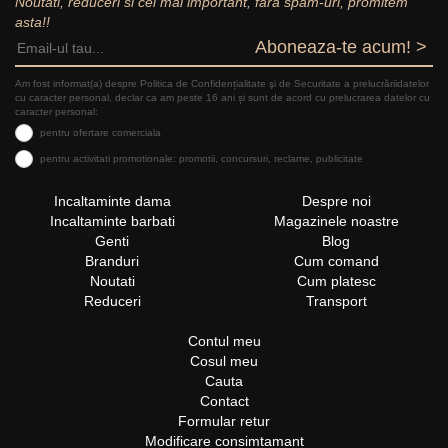
Noutati, reduceri si cel mai important, fara spam-uri, promitem
asta!!
Aboneaza-te acum! >
Am fost informat(a) despre Politica de Confidențialitate şi de Securitate a prelucrăriidatelor
cu caracter personal, declar ca am peste 16 ani și sunt de acord cu prelucrarea datelor cu
caracter personal:
pentru ofertare comerciala
pentru activitati promotionale: promotii, concursuri, reclame, publicitate
Incaltaminte dama
Despre noi
Incaltaminte barbati
Magazinele noastre
Genti
Blog
Branduri
Cum comand
Noutati
Cum platesc
Reduceri
Transport
Contul meu
Cosul meu
Cauta
Contact
Formular retur
Modificare consimtamant