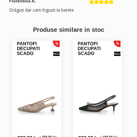
Florentina A.
Drăguți dar cam înguști la barete
Maria U.
Produse similare in stoc
Frumoși și eleganți!
PANTOFI
PANTOFI
DECUPATI
DECUPATI
SCADO
SCADO
Daniels D.
Piele foarte placuta. Model deosebit. Foarte comozi pret=
SUPERRR
Gianina S.
Foarte frumoși!! Doar ca am făcut retur pt schimbare de
mărime!!! Abia aștept sa.i încalt!
459.90 lei
459.90 lei