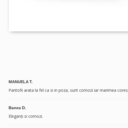
MANUELA T.
Pantofii arata la fel ca si in poza, sunt comozi iar marimea core
Banea D.
Eleganți si comozi.