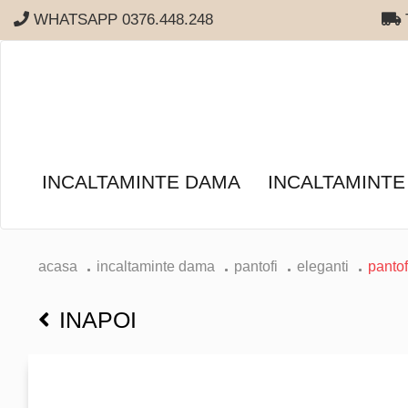
WHATSAPP 0376.448.248
T
INCALTAMINTE DAMA
INCALTAMINTE
acasa
incaltaminte dama
pantofi
eleganti
pantof
INAPOI