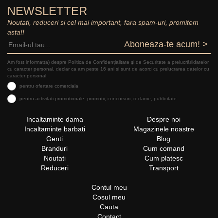
NEWSLETTER
Noutati, reduceri si cel mai important, fara spam-uri, promitem
asta!!
Aboneaza-te acum! >
Am fost informat(a) despre Politica de Confidențialitate şi de Securitate a prelucrăriidatelor
cu caracter personal, declar ca am peste 16 ani și sunt de acord cu prelucrarea datelor cu
caracter personal:
pentru ofertare comerciala
pentru activitati promotionale: promotii, concursuri, reclame, publicitate
Incaltaminte dama
Despre noi
Incaltaminte barbati
Magazinele noastre
Genti
Blog
Branduri
Cum comand
Noutati
Cum platesc
Reduceri
Transport
Contul meu
Cosul meu
Cauta
Contact