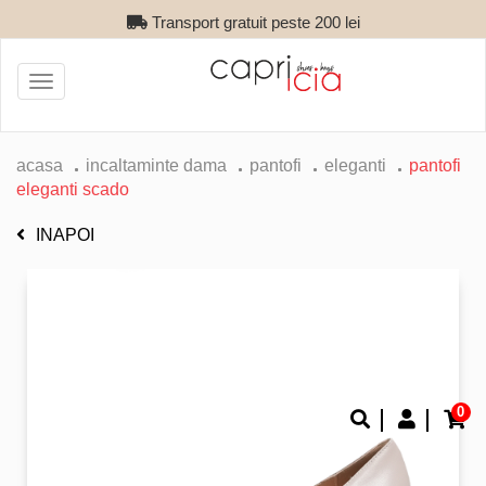
Transport gratuit peste 200 lei
Toggle
navigation
acasa
incaltaminte dama
pantofi
eleganti
pantofi
eleganti scado
INAPOI
0