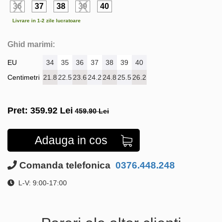
36
37
38
39
40
Livrare in 1-2 zile lucratoare
Ghid marimi:
EU
34
35
36
37
38
39
40
Centimetri
21.8
22.5
23.6
24.2
24.8
25.5
26.2
Pret:
359.92
Lei
459.90 Lei
Adauga in cos
Comanda telefonica
0376.448.248
L-V: 9:00-17:00