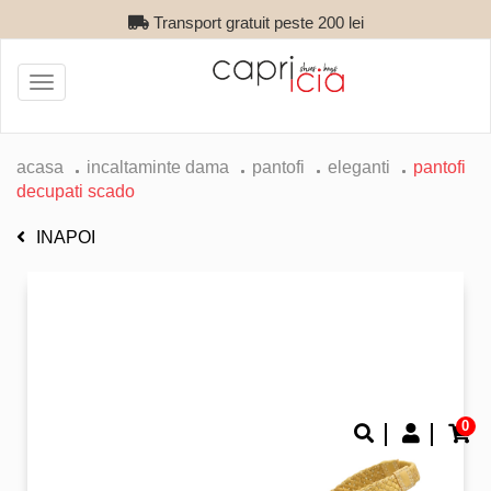
Transport gratuit peste 200 lei
Toggle
navigation
acasa
incaltaminte dama
pantofi
eleganti
pantofi
decupati scado
INAPOI
0