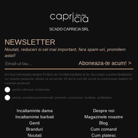
SCADO CAPRICIA SRL
NEWSLETTER
Noutati, reduceri si cel mai important, fara spam-uri, promitem
asta!!
Aboneaza-te acum! >
Am fost informat(a) despre Politica de Confidențialitate şi de Securitate a prelucrăriidatelor
cu caracter personal, declar ca am peste 16 ani și sunt de acord cu prelucrarea datelor cu
caracter personal:
pentru ofertare comerciala
pentru activitati promotionale: promotii, concursuri, reclame, publicitate
Incaltaminte dama
Despre noi
Incaltaminte barbati
Magazinele noastre
Genti
Blog
Branduri
Cum comand
Noutati
Cum platesc