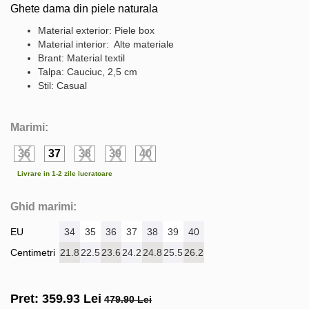
Ghete dama din piele naturala
Material exterior: Piele box
Material interior: Alte materiale
Brant: Material textil
Talpa: Cauciuc, 2,5 cm
Stil: Casual
Marimi:
36
37
38
39
40
Livrare in 1-2 zile lucratoare
Ghid marimi:
EU
34
35
36
37
38
39
40
Centimetri
21.8
22.5
23.6
24.2
24.8
25.5
26.2
Pret:
359.93
Lei
479.90 Lei