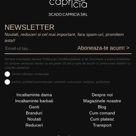
SCADO CAPRICIA SRL
NEWSLETTER
Noutati, reduceri si cel mai important, fara spam-uri, promitem
asta!!
Aboneaza-te acum! >
Am fost informat(a) despre Politica de Confidențialitate şi de Securitate a prelucrăriidatelor
cu caracter personal, declar ca am peste 16 ani și sunt de acord cu prelucrarea datelor cu
caracter personal:
pentru ofertare comerciala
pentru activitati promotionale: promotii, concursuri, reclame, publicitate
Incaltaminte dama
Despre noi
Incaltaminte barbati
Magazinele noastre
Genti
Blog
Branduri
Cum comand
Noutati
Cum platesc
Reduceri
Transport