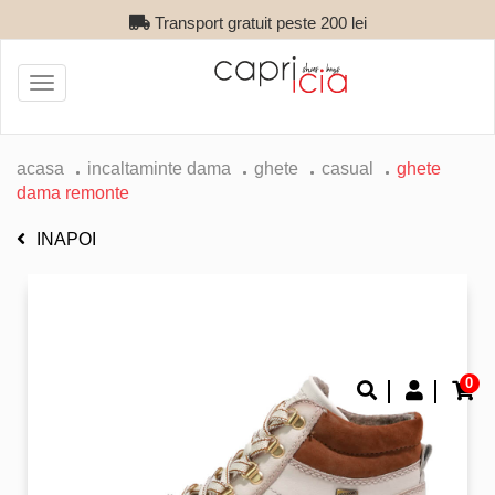
Transport gratuit peste 200 lei
Toggle
navigation
acasa
incaltaminte dama
ghete
casual
ghete
dama remonte
INAPOI
0