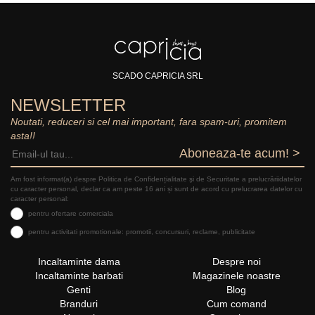
SCADO CAPRICIA SRL
NEWSLETTER
Noutati, reduceri si cel mai important, fara spam-uri, promitem
asta!!
Aboneaza-te acum! >
Am fost informat(a) despre Politica de Confidențialitate şi de Securitate a prelucrăriidatelor
cu caracter personal, declar ca am peste 16 ani și sunt de acord cu prelucrarea datelor cu
caracter personal:
pentru ofertare comerciala
pentru activitati promotionale: promotii, concursuri, reclame, publicitate
Incaltaminte dama
Despre noi
Incaltaminte barbati
Magazinele noastre
Genti
Blog
Branduri
Cum comand