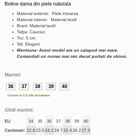
Botine dama din piele naturala
Material exterior: Piele intoarsa
Material interior: Material textil
Brant: Material textil
Talpa: Cauciuc
Toc: 5 cm
Stil: Elegant
Mentiune: Acest model are un calapod mai mare.
Comandati un numar mai mic decat purtati de obicei.
Marimi:
36
37
38
39
40
Livrare in 1-2 zile lucratoare
Ghid marimi:
EU
34
35
36
37
38
39
40
Centimetri
22.8
23.5
24.2
24.7
25.4
26.2
27.0