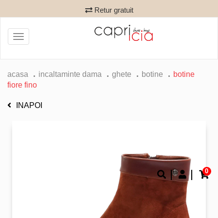
Retur gratuit
Toggle
navigation
acasa
incaltaminte dama
ghete
botine
botine
fiore fino
INAPOI
0