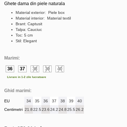
Ghete dama din piele naturala
Material exterior: Piele box
Material interior: Material textil
Brant: Captusit
Talpa: Cauciuc
Toc: 5 cm
Stil: Elegant
Marimi:
36
37
38
39
40
Livrare in 1-2 zile lucratoare
Ghid marimi:
EU
34
35
36
37
38
39
40
Centimetri
21.8
22.5
23.6
24.2
24.8
25.5
26.2