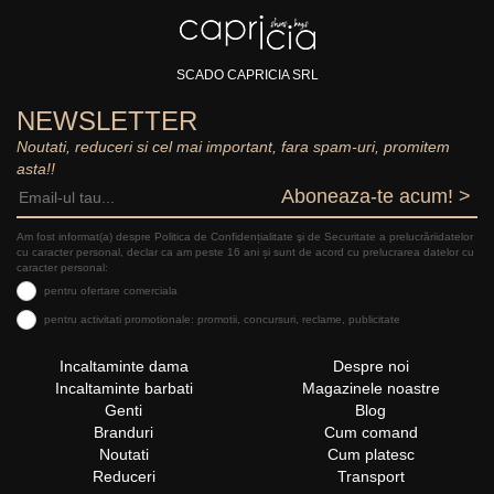
SCADO CAPRICIA SRL
NEWSLETTER
Noutati, reduceri si cel mai important, fara spam-uri, promitem
asta!!
Aboneaza-te acum! >
Am fost informat(a) despre Politica de Confidențialitate şi de Securitate a prelucrăriidatelor
cu caracter personal, declar ca am peste 16 ani și sunt de acord cu prelucrarea datelor cu
caracter personal:
pentru ofertare comerciala
pentru activitati promotionale: promotii, concursuri, reclame, publicitate
Incaltaminte dama
Despre noi
Incaltaminte barbati
Magazinele noastre
Genti
Blog
Branduri
Cum comand
Noutati
Cum platesc
Reduceri
Transport