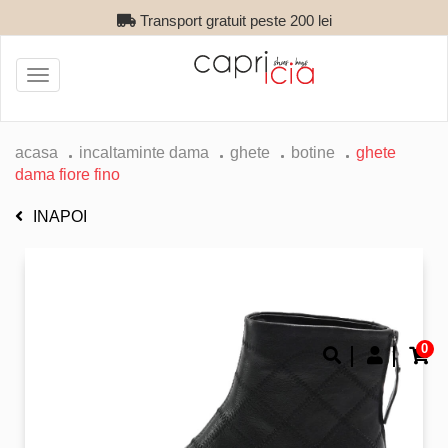
Transport gratuit peste 200 lei
Toggle
navigation
acasa
incaltaminte dama
ghete
botine
ghete
dama fiore fino
INAPOI
0