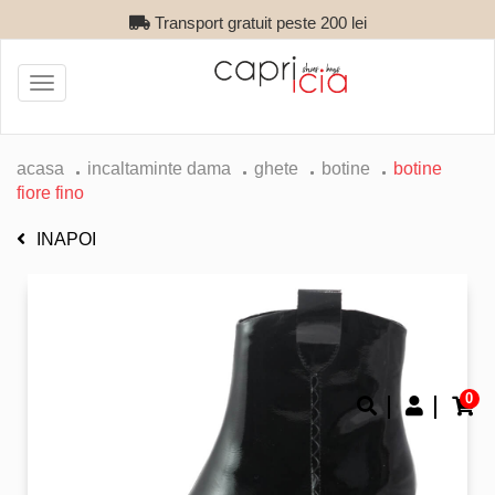
Transport gratuit peste 200 lei
Toggle
navigation
acasa
incaltaminte dama
ghete
botine
botine
fiore fino
INAPOI
0