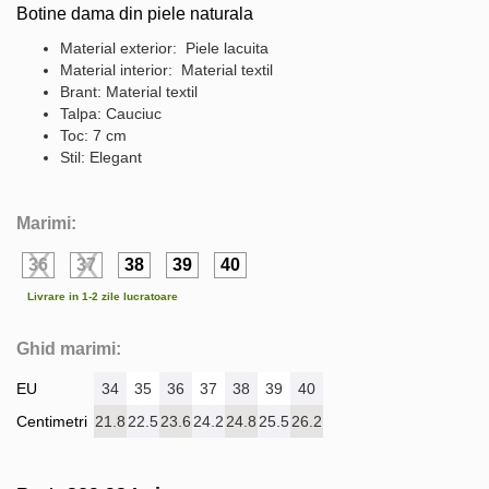
Botine dama din piele naturala
Material exterior: Piele lacuita
Material interior: Material textil
Brant: Material textil
Talpa: Cauciuc
Toc: 7 cm
Stil: Elegant
Marimi:
36
37
38
39
40
Livrare in 1-2 zile lucratoare
Ghid marimi:
EU
34
35
36
37
38
39
40
Centimetri
21.8
22.5
23.6
24.2
24.8
25.5
26.2