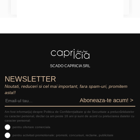
SCADO CAPRICIA SRL
NEWSLETTER
Noutati, reduceri si cel mai important, fara spam-uri, promitem
asta!!
Aboneaza-te acum! >
Am fost informat(a) despre Politica de Confidențialitate şi de Securitate a prelucrăriidatelor
cu caracter personal, declar ca am peste 16 ani și sunt de acord cu prelucrarea datelor cu
caracter personal:
pentru ofertare comerciala
pentru activitati promotionale: promotii, concursuri, reclame, publicitate