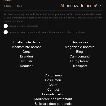
Aboneaza-te acum! >
Am fost informat(a) despre Politica de Confidențialitate şi de Securitate a prelucrăriidatelor
cu caracter personal, declar ca am peste 16 ani și sunt de acord cu prelucrarea datelor cu
caracter personal:
pentru ofertare comerciala
pentru activitati promotionale: promotii, concursuri, reclame, publicitate
Incaltaminte dama
Despre noi
Incaltaminte barbati
Magazinele noastre
Genti
Blog
Branduri
Cum comand
Noutati
Cum platesc
Reduceri
Transport
Contul meu
Cosul meu
Cauta
Contact
Formular retur
Modificare consimtamant
Solicitare date personale