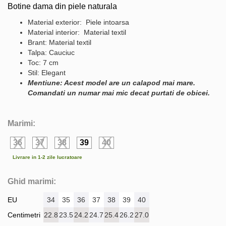
Botine dama din piele naturala
Material exterior: Piele intoarsa
Material interior: Material textil
Brant: Material textil
Talpa: Cauciuc
Toc: 7 cm
Stil: Elegant
Mentiune: Acest model are un calapod mai mare.
Comandati un numar mai mic decat purtati de obicei.
Marimi:
36
37
38
39
40
Livrare in 1-2 zile lucratoare
Ghid marimi:
EU
34
35
36
37
38
39
40
Centimetri
22.8
23.5
24.2
24.7
25.4
26.2
27.0