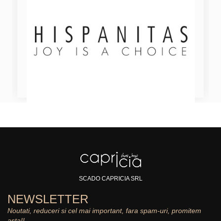
SCADO CAPRICIA SRL
NEWSLETTER
Noutati, reduceri si cel mai important, fara spam-uri, promitem
asta!!