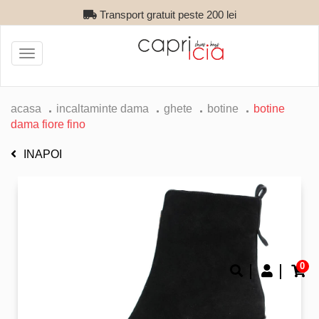
Transport gratuit peste 200 lei
Toggle
navigation
acasa
incaltaminte dama
ghete
botine
botine
dama fiore fino
INAPOI
0