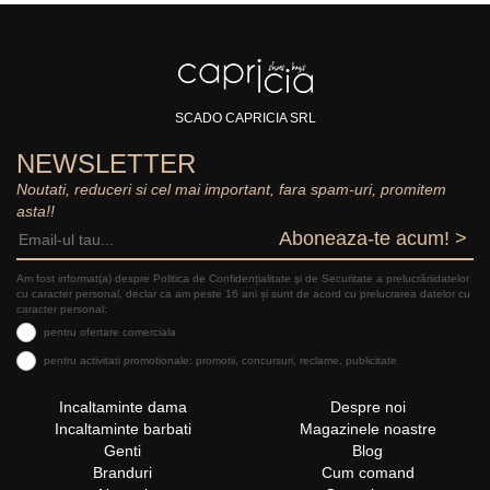
SCADO CAPRICIA SRL
NEWSLETTER
Noutati, reduceri si cel mai important, fara spam-uri, promitem
asta!!
Aboneaza-te acum! >
Am fost informat(a) despre Politica de Confidențialitate şi de Securitate a prelucrăriidatelor
cu caracter personal, declar ca am peste 16 ani și sunt de acord cu prelucrarea datelor cu
caracter personal:
pentru ofertare comerciala
pentru activitati promotionale: promotii, concursuri, reclame, publicitate
Incaltaminte dama
Despre noi
Incaltaminte barbati
Magazinele noastre
Genti
Blog
Branduri
Cum comand