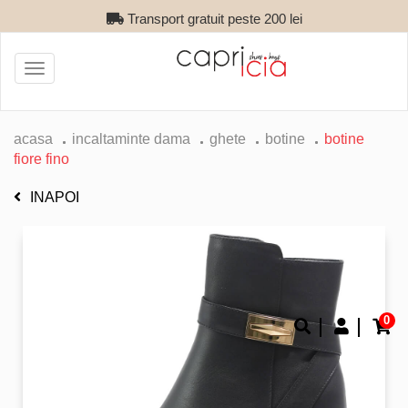
Transport gratuit peste 200 lei
Toggle
navigation
acasa
incaltaminte dama
ghete
botine
botine
fiore fino
INAPOI
0