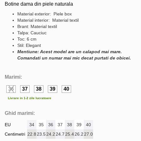
Botine dama din piele naturala
Material exterior: Piele box
Material interior: Material textil
Brant: Material textil
Talpa: Cauciuc
Toc: 6 cm
Stil: Elegant
Mentiune: Acest model are un calapod mai mare.
Comandati un numar mai mic decat purtati de obicei.
Marimi:
36
37
38
39
40
Livrare in 1-2 zile lucratoare
Ghid marimi:
EU
34
35
36
37
38
39
40
Centimetri
22.8
23.5
24.2
24.7
25.4
26.2
27.0