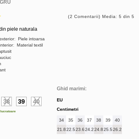
GRU
(2 Comentarii) Media: 5 din 5
in piele naturala
exterior: Piele intoarsa
interior: Material textil
ptusit
auciuc
m
gant
Ghid marimi:
EU
38
39
40
Centimetri
e lucratoare
34
35
36
37
38
39
40
21.8
22.5
23.6
24.2
24.8
25.5
26.2