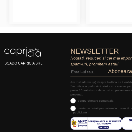
NEWSLETTER
Noutati, reduceri si cel mai impor
SCADO CAPRICIA SRL
spam-uri, promitem asta!!
Aboneaza
Am fost informat(a) despre Politica de Confide
Securitate a prelucrăriidatelor cu caracter pe
peste 16 ani și sunt de acord cu prelucrarea 
personal:
pentru ofertare comerciala
pentru activitati promotionale: promotii,
publicitate