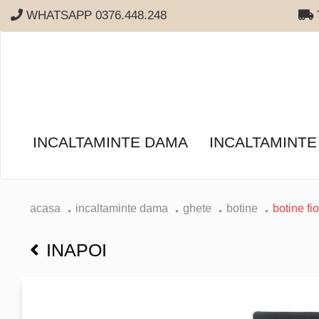
WHATSAPP 0376.448.248
T
INCALTAMINTE DAMA
INCALTAMINTE
acasa
incaltaminte dama
ghete
botine
botine fio
INAPOI