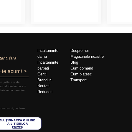
Incaltaminte
Despre noi
dama
Magazinele noastre
tant, fara
Incaltaminte
Blog
barbati
Cum comand
-te acum! >
Genti
Cum platesc
Branduri
Transport
nțialitate şi de
Noutati
rsonal, declar ca am
datelor cu caracter
Reduceri
 concursuri, reclame,