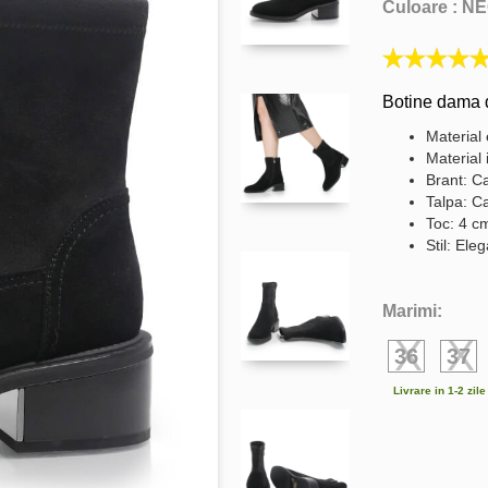
Culoare :
NE
Botine dama d
Material 
Material 
Brant: Ca
Talpa: C
Toc: 4 c
Stil: Ele
Marimi:
36
37
Livrare in 1-2 zil