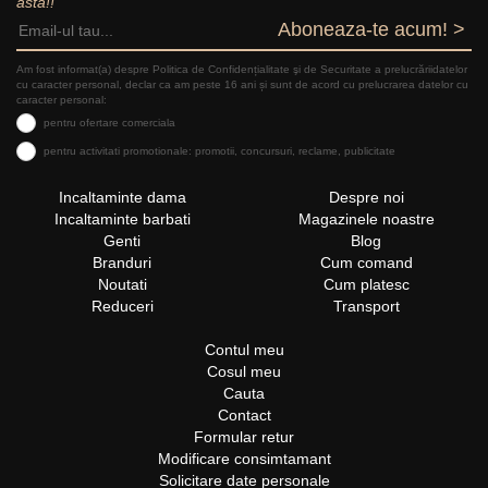
asta!!
Aboneaza-te acum! >
Am fost informat(a) despre Politica de Confidențialitate şi de Securitate a prelucrăriidatelor
cu caracter personal, declar ca am peste 16 ani și sunt de acord cu prelucrarea datelor cu
caracter personal:
pentru ofertare comerciala
pentru activitati promotionale: promotii, concursuri, reclame, publicitate
Incaltaminte dama
Despre noi
Incaltaminte barbati
Magazinele noastre
Genti
Blog
Branduri
Cum comand
Noutati
Cum platesc
Reduceri
Transport
Contul meu
Cosul meu
Cauta
Contact
Formular retur
Modificare consimtamant
Solicitare date personale