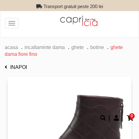
Transport gratuit peste 200 lei
Toggle
navigation
acasa
incaltaminte dama
ghete
botine
ghete
dama fiore fino
INAPOI
0