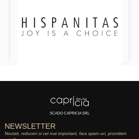
SCADO CAPRICIA SRL
NEWSLETTER
Noutati, reduceri si cel mai important, fara spam-uri, promitem