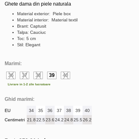
Ghete dama din piele naturala
Material exterior: Piele box
Material interior: Material textil
Brant: Captusit
Talpa: Cauciuc
Toc: 5 cm
Stil: Elegant
Marimi:
36
37
38
39
40
Livrare in 1-2 zile lucratoare
Ghid marimi:
EU
34
35
36
37
38
39
40
Centimetri
21.8
22.5
23.6
24.2
24.8
25.5
26.2