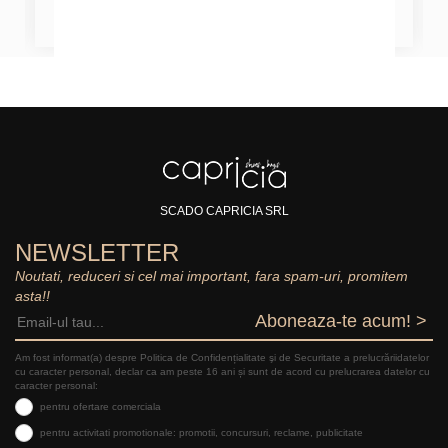
SCADO CAPRICIA SRL
NEWSLETTER
Noutati, reduceri si cel mai important, fara spam-uri, promitem
asta!!
Aboneaza-te acum! >
Am fost informat(a) despre Politica de Confidențialitate şi de Securitate a prelucrăriidatelor
cu caracter personal, declar ca am peste 16 ani și sunt de acord cu prelucrarea datelor cu
caracter personal:
pentru ofertare comerciala
pentru activitati promotionale: promotii, concursuri, reclame, publicitate