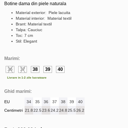
Botine dama din piele naturala
Material exterior: Piele lacuita
Material interior: Material textil
Brant: Material textil
Talpa: Cauciuc
Toc: 7 cm
Stil: Elegant
Marimi:
36
37
38
39
40
Livrare in 1-2 zile lucratoare
Ghid marimi:
EU
34
35
36
37
38
39
40
Centimetri
21.8
22.5
23.6
24.2
24.8
25.5
26.2