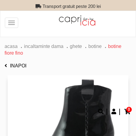
Transport gratuit peste 200 lei
Toggle
navigation
acasa
incaltaminte dama
ghete
botine
botine
fiore fino
INAPOI
0