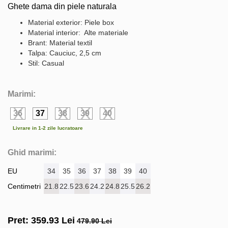
Ghete dama din piele naturala
Material exterior: Piele box
Material interior: Alte materiale
Brant: Material textil
Talpa: Cauciuc, 2,5 cm
Stil: Casual
Marimi:
36
37
38
39
40
Livrare in 1-2 zile lucratoare
Ghid marimi:
EU
34
35
36
37
38
39
40
Centimetri
21.8
22.5
23.6
24.2
24.8
25.5
26.2
Pret:
359.93
Lei
479.90 Lei