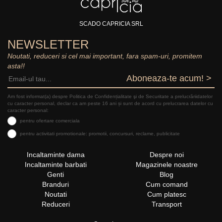
SCADO CAPRICIA SRL
NEWSLETTER
Noutati, reduceri si cel mai important, fara spam-uri, promitem
asta!!
Aboneaza-te acum! >
Am fost informat(a) despre Politica de Confidențialitate şi de Securitate a prelucrăriidatelor
cu caracter personal, declar ca am peste 16 ani și sunt de acord cu prelucrarea datelor cu
caracter personal:
pentru ofertare comerciala
pentru activitati promotionale: promotii, concursuri, reclame, publicitate
Incaltaminte dama
Despre noi
Incaltaminte barbati
Magazinele noastre
Genti
Blog
Branduri
Cum comand
Noutati
Cum platesc
Reduceri
Transport