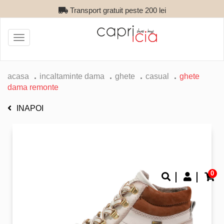
Transport gratuit peste 200 lei
Toggle
navigation
acasa
incaltaminte dama
ghete
casual
ghete
dama remonte
INAPOI
0