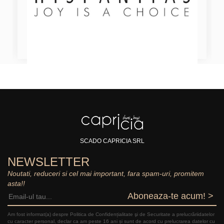
SCADO CAPRICIA SRL
NEWSLETTER
Noutati, reduceri si cel mai important, fara spam-uri, promitem
asta!!
Aboneaza-te acum! >
Am fost informat(a) despre Politica de Confidențialitate şi de Securitate a prelucrăriidatelor
cu caracter personal, declar ca am peste 16 ani și sunt de acord cu prelucrarea datelor cu