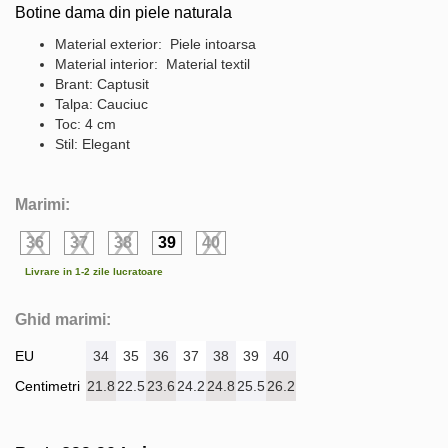
Botine dama din piele naturala
Material exterior: Piele intoarsa
Material interior: Material textil
Brant: Captusit
Talpa: Cauciuc
Toc: 4 cm
Stil: Elegant
Marimi:
36
37
38
39
40
Livrare in 1-2 zile lucratoare
Ghid marimi:
EU
34
35
36
37
38
39
40
Centimetri
21.8
22.5
23.6
24.2
24.8
25.5
26.2