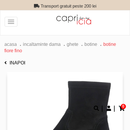
Transport gratuit peste 200 lei
Toggle
navigation
acasa
incaltaminte dama
ghete
botine
botine
fiore fino
INAPOI
0