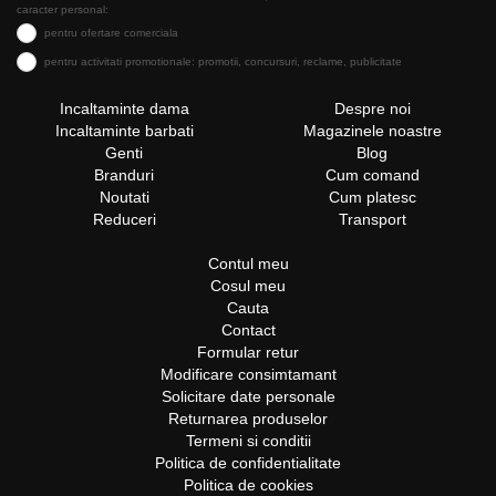
caracter personal:
pentru ofertare comerciala
pentru activitati promotionale: promotii, concursuri, reclame, publicitate
Incaltaminte dama
Despre noi
Incaltaminte barbati
Magazinele noastre
Genti
Blog
Branduri
Cum comand
Noutati
Cum platesc
Reduceri
Transport
Contul meu
Cosul meu
Cauta
Contact
Formular retur
Modificare consimtamant
Solicitare date personale
Returnarea produselor
Termeni si conditii
Politica de confidentialitate
Politica de cookies