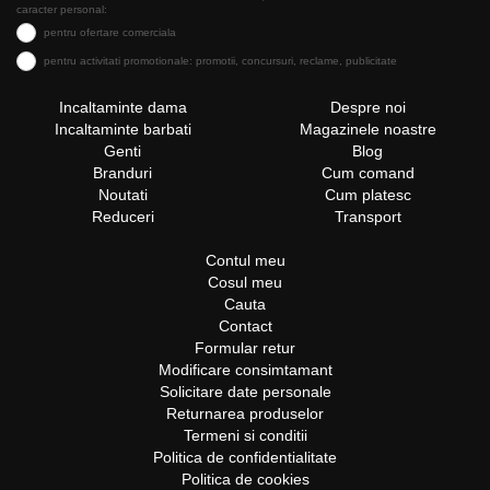
caracter personal:
pentru ofertare comerciala
pentru activitati promotionale: promotii, concursuri, reclame, publicitate
Incaltaminte dama
Despre noi
Incaltaminte barbati
Magazinele noastre
Genti
Blog
Branduri
Cum comand
Noutati
Cum platesc
Reduceri
Transport
Contul meu
Cosul meu
Cauta
Contact
Formular retur
Modificare consimtamant
Solicitare date personale
Returnarea produselor
Termeni si conditii
Politica de confidentialitate
Politica de cookies