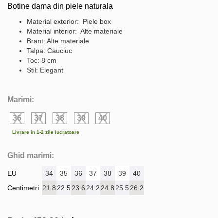
Botine dama din piele naturala
Material exterior: Piele box
Material interior: Alte materiale
Brant: Alte materiale
Talpa: Cauciuc
Toc: 8 cm
Stil: Elegant
Marimi:
36
37
38
39
40
Livrare in 1-2 zile lucratoare
Ghid marimi:
EU
34
35
36
37
38
39
40
Centimetri
21.8
22.5
23.6
24.2
24.8
25.5
26.2