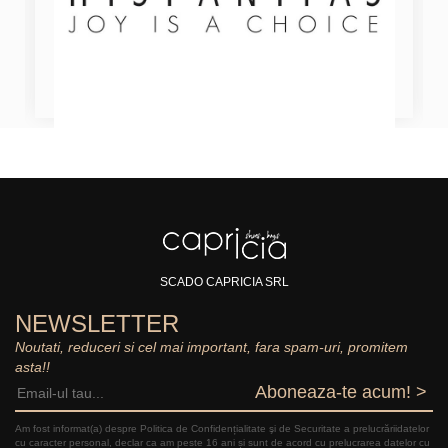
SCADO CAPRICIA SRL
NEWSLETTER
Noutati, reduceri si cel mai important, fara spam-uri, promitem
asta!!
Aboneaza-te acum! >
Am fost informat(a) despre Politica de Confidențialitate şi de Securitate a prelucrăriidatelor
cu caracter personal, declar ca am peste 16 ani și sunt de acord cu prelucrarea datelor cu