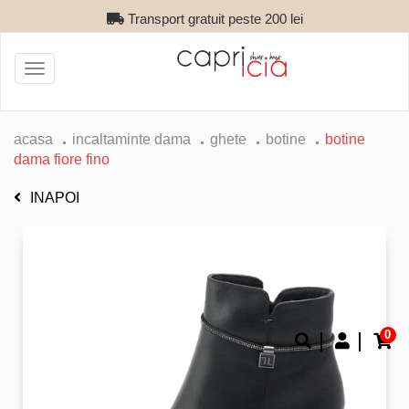
Transport gratuit peste 200 lei
Toggle
navigation
acasa
incaltaminte dama
ghete
botine
botine
dama fiore fino
INAPOI
0