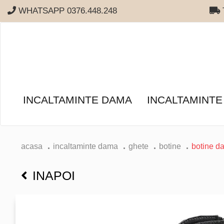
WHATSAPP 0376.448.248
T
INCALTAMINTE DAMA
INCALTAMINTE
acasa
incaltaminte dama
ghete
botine
botine da
INAPOI