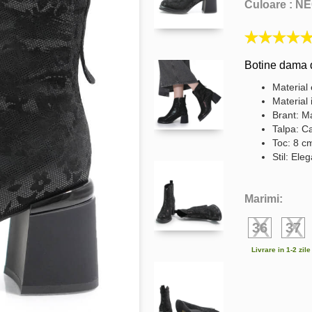
Culoare :
NE
Botine dama d
Material 
Material 
Brant: Ma
Talpa: C
Toc: 8 c
Stil: Ele
Marimi:
36
37
Livrare in 1-2 zil