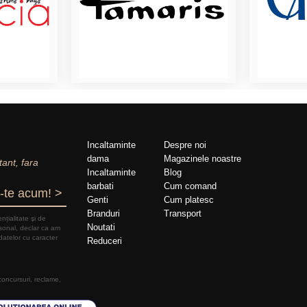
Incaltaminte
Despre noi
dama
Magazinele noastre
tant, fara
Incaltaminte
Blog
barbati
Cum comand
-te acum! >
Genti
Cum platesc
Branduri
Transport
nțialitate şi de
Noutati
rsonal, declar ca am
datelor cu caracter
Reduceri
 concursuri, reclame,