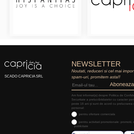
NEWSLETTER
Noutati, reduceri si cel mai impor
SCADO CAPRICIA SRL
spam-uri, promitem asta!!
Aboneaza
Am fost informat(a) despre Politica de Confide
Securitate a prelucrăriidatelor cu caracter pe
peste 16 ani și sunt de acord cu prelucrarea 
personal:
pentru ofertare comerciala
pentru activitati promotionale: promotii,
publicitate