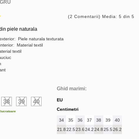
GRU
(2 Comentarii) Media: 5 din 5
in piele naturala
exterior: Piele naturala texturata
interior: Material textil
terial textil
auciuc
m
gant
Ghid marimi:
EU
38
39
40
Centimetri
e lucratoare
34
35
36
37
38
39
40
21.8
22.5
23.6
24.2
24.8
25.5
26.2