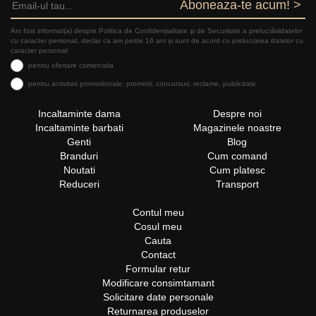
Aboneaza-te acum! >
Am fost informat(a) despre Politica de Confidențialitate şi de Securitate a prelucrăriidatelor
cu caracter personal, declar ca am peste 16 ani și sunt de acord cu prelucrarea datelor cu
caracter personal:
pentru ofertare comerciala
pentru activitati promotionale: promotii, concursuri, reclame, publicitate
Incaltaminte dama
Despre noi
Incaltaminte barbati
Magazinele noastre
Genti
Blog
Branduri
Cum comand
Noutati
Cum platesc
Reduceri
Transport
Contul meu
Cosul meu
Cauta
Contact
Formular retur
Modificare consimtamant
Solicitare date personale
Returnarea produselor