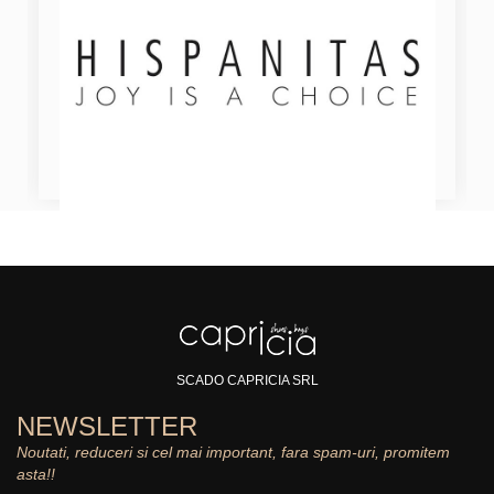
SCADO CAPRICIA SRL
NEWSLETTER
Noutati, reduceri si cel mai important, fara spam-uri, promitem
asta!!