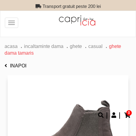
Transport gratuit peste 200 lei
Toggle
navigation
acasa
incaltaminte dama
ghete
casual
ghete
dama tamaris
INAPOI
0