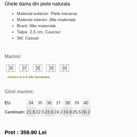
Ghete dama din piele naturala
Material exterior: Piele intoarsa
Material interior: Alte materiale
Brant: Alte materiale
Talpa: 2,5 cm, Cauciuc
Stil: Casual
Marimi:
36
37
38
39
40
Livrare in 1-2 zile lucratoare
Ghid marimi:
EU
34
35
36
37
38
39
40
Centimetri
21.8
22.5
23.6
24.2
24.8
25.5
26.2
Pret :
359.90
Lei