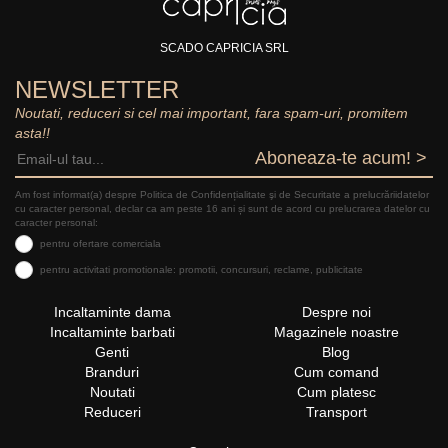
SCADO CAPRICIA SRL
NEWSLETTER
Noutati, reduceri si cel mai important, fara spam-uri, promitem
asta!!
Aboneaza-te acum! >
Am fost informat(a) despre Politica de Confidențialitate şi de Securitate a prelucrăriidatelor
cu caracter personal, declar ca am peste 16 ani și sunt de acord cu prelucrarea datelor cu
caracter personal:
pentru ofertare comerciala
pentru activitati promotionale: promotii, concursuri, reclame, publicitate
Incaltaminte dama
Despre noi
Incaltaminte barbati
Magazinele noastre
Genti
Blog
Branduri
Cum comand
Noutati
Cum platesc
Reduceri
Transport