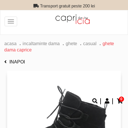
Transport gratuit peste 200 lei
Toggle
navigation
acasa
incaltaminte dama
ghete
casual
ghete
dama caprice
INAPOI
0