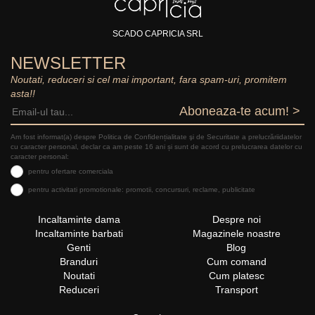
SCADO CAPRICIA SRL
NEWSLETTER
Noutati, reduceri si cel mai important, fara spam-uri, promitem
asta!!
Aboneaza-te acum! >
Am fost informat(a) despre Politica de Confidențialitate şi de Securitate a prelucrăriidatelor
cu caracter personal, declar ca am peste 16 ani și sunt de acord cu prelucrarea datelor cu
caracter personal:
pentru ofertare comerciala
pentru activitati promotionale: promotii, concursuri, reclame, publicitate
Incaltaminte dama
Despre noi
Incaltaminte barbati
Magazinele noastre
Genti
Blog
Branduri
Cum comand
Noutati
Cum platesc
Reduceri
Transport