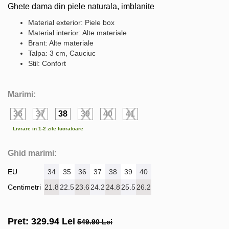
Ghete dama din piele naturala, imblanite
Material exterior: Piele box
Material interior: Alte materiale
Brant: Alte materiale
Talpa: 3 cm, Cauciuc
Stil: Confort
Marimi:
36
37
38
39
40
41
Livrare in 1-2 zile lucratoare
Ghid marimi:
EU
34
35
36
37
38
39
40
Centimetri
21.8
22.5
23.6
24.2
24.8
25.5
26.2
Pret:
329.94
Lei
549.90 Lei