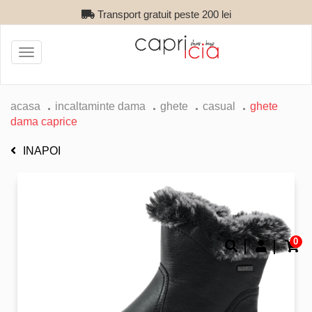
Transport gratuit peste 200 lei
Toggle
navigation
acasa
incaltaminte dama
ghete
casual
ghete
dama caprice
INAPOI
0