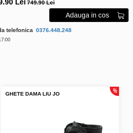
9.90
Lei
749.90 Lei
Adauga in cos
 telefonica
0376.448.248
17:00
GHETE DAMA LIU JO