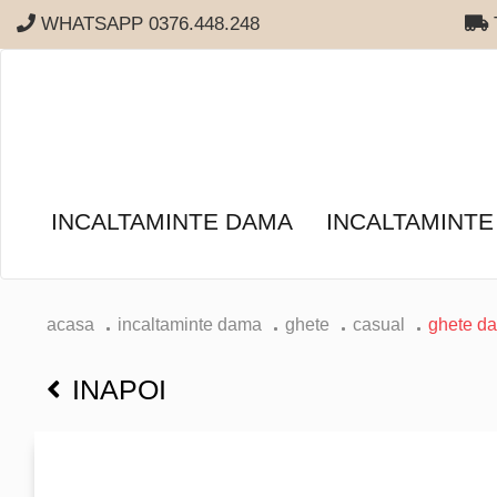
WHATSAPP 0376.448.248
T
INCALTAMINTE DAMA
INCALTAMINTE
acasa
incaltaminte dama
ghete
casual
ghete da
INAPOI