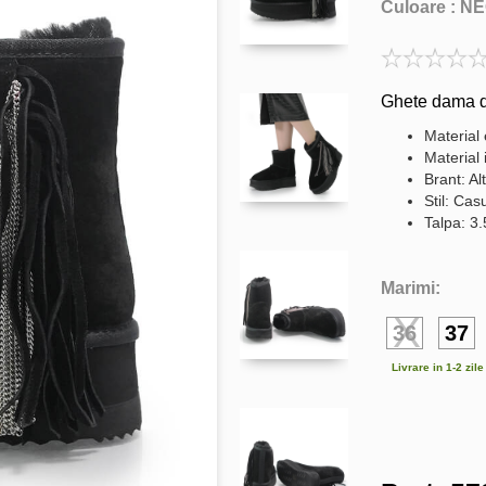
Culoare :
NE
Ghete dama di
Material 
Material 
Brant: Al
Stil: Cas
Talpa: 3
Marimi:
36
37
Livrare in 1-2 zil