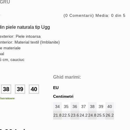
GRU
(0 Comentarii) Media: 0 din 5
n piele naturala tip Ugg
exterior: Piele intoarsa
interior: Material textil (Imblanite)
te materiale
ual
.5 cm, cauciuc
Ghid marimi:
EU
38
39
40
Centimetri
e lucratoare
34
35
36
37
38
39
40
21.8
22.5
23.6
24.2
24.8
25.5
26.2