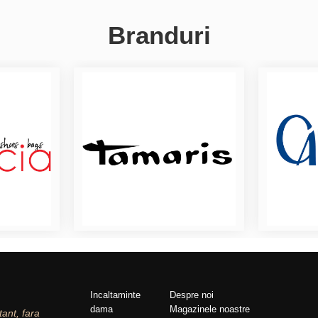
Branduri
Incaltaminte
Despre noi
dama
Magazinele noastre
tant, fara