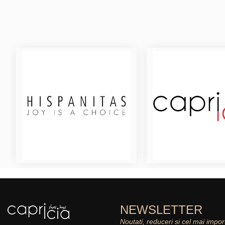
NEWSLETTER
Noutati, reduceri si cel mai impor