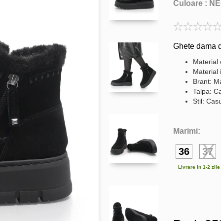
Culoare :
NE
Ghete dama d
Material 
Material 
Brant: Ma
Talpa: C
Stil: Cas
Marimi:
36
37
Livrare in 1-2 zil