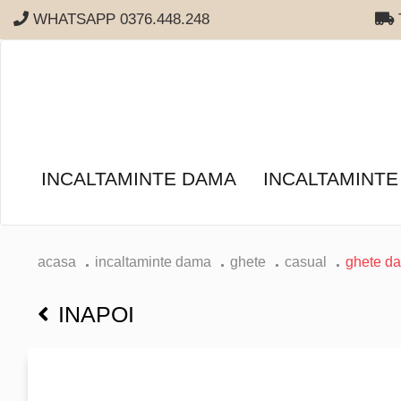
WHATSAPP 0376.448.248
T
INCALTAMINTE DAMA
INCALTAMINTE
acasa
incaltaminte dama
ghete
casual
ghete d
INAPOI