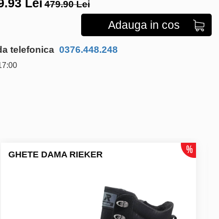
9.93
Lei
479.90 Lei
Adauga in cos
 telefonica
0376.448.248
17:00
GHETE DAMA RIEKER