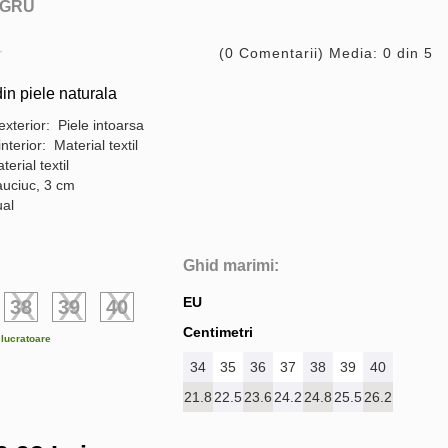
GRU
(0 Comentarii) Media: 0 din 5
in piele naturala
exterior: Piele intoarsa
interior: Material textil
terial textil
auciuc, 3 cm
ual
Ghid marimi:
EU
38
39
40
Centimetri
e lucratoare
34
35
36
37
38
39
40
21.8
22.5
23.6
24.2
24.8
25.5
26.2