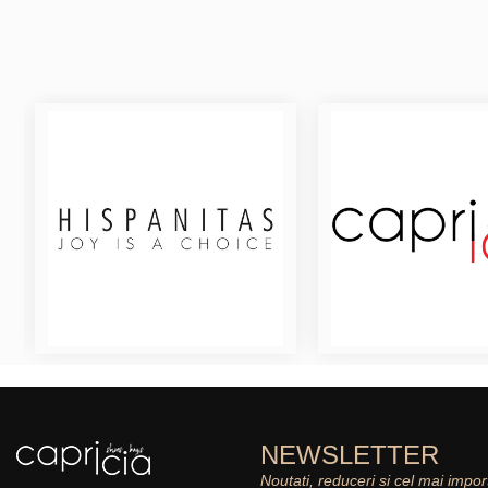
NEWSLETTER
Noutati, reduceri si cel mai impor