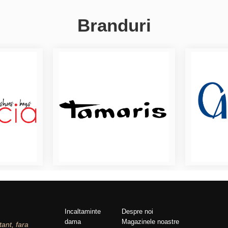
Branduri
Incaltaminte
Despre noi
dama
Magazinele noastre
tant, fara