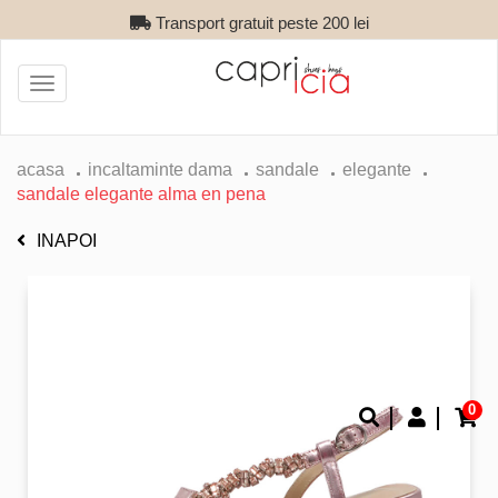
Transport gratuit peste 200 lei
Toggle
navigation
acasa
incaltaminte dama
sandale
elegante
sandale elegante alma en pena
INAPOI
0