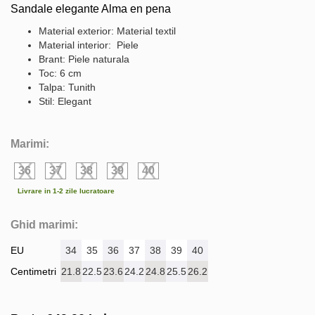
Sandale elegante Alma en pena
Material exterior: Material textil
Material interior: Piele
Brant: Piele naturala
Toc: 6 cm
Talpa: Tunith
Stil: Elegant
Marimi:
36
37
38
39
40
Livrare in 1-2 zile lucratoare
Ghid marimi:
EU
34
35
36
37
38
39
40
Centimetri
21.8
22.5
23.6
24.2
24.8
25.5
26.2