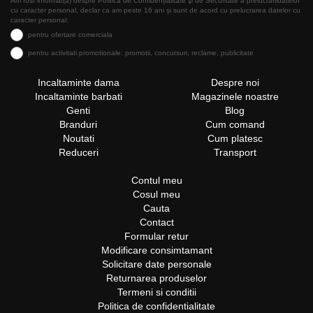
Am fost informat(a) despre Politica de Confidențialitate şi de Securitate a prelucrăriidatelor
cu caracter personal, declar ca am peste 16 ani și sunt de acord cu prelucrarea datelor cu
caracter personal:
pentru ofertare comerciala
pentru activitati promotionale: promotii, concursuri, reclame, publicitate
Incaltaminte dama
Despre noi
Incaltaminte barbati
Magazinele noastre
Genti
Blog
Branduri
Cum comand
Noutati
Cum platesc
Reduceri
Transport
Contul meu
Cosul meu
Cauta
Contact
Formular retur
Modificare consimtamant
Solicitare date personale
Returnarea produselor
Termeni si conditii
Politica de confidentialitate