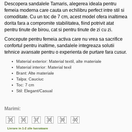
Descopera sandalele Tamaris, alegerea ideala pentru
femeia moderna care cauta un echilibru perfect intre stil si
comoditate. Cu un toc de 7 cm, acest model ofera inaltimea
dorita fara a compromite stabilitatea, fiind potrivit atat
pentru tinute de birou, cat si pentru tinute de zi cu zi.
Concepute pentru femeia activa care nu vrea sa sacrifice
confortul pentru inaltime, sandalele integreaza solutii
tehnice avansate pentru o experienta de purtare fara cusur.
Material exterior: Material textil, alte materiale
Material interior: Material texil
Brant: Alte materiale
Talpa: Cauciuc
Toc: 7 cm
Stil: Elegant/Casual
Marimi:
35
36
37
38
39
40
Livrare in 1-2 zile lucratoare