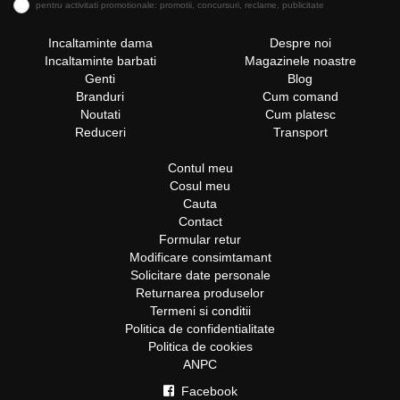
pentru activitati promotionale: promotii, concursuri, reclame, publicitate
Incaltaminte dama
Despre noi
Incaltaminte barbati
Magazinele noastre
Genti
Blog
Branduri
Cum comand
Noutati
Cum platesc
Reduceri
Transport
Contul meu
Cosul meu
Cauta
Contact
Formular retur
Modificare consimtamant
Solicitare date personale
Returnarea produselor
Termeni si conditii
Politica de confidentialitate
Politica de cookies
ANPC
Facebook