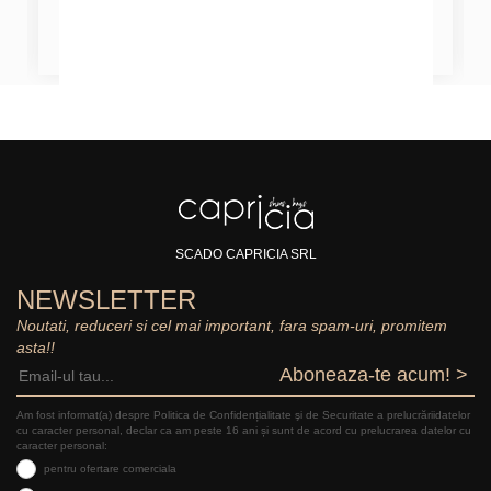
SCADO CAPRICIA SRL
NEWSLETTER
Noutati, reduceri si cel mai important, fara spam-uri, promitem
asta!!
Aboneaza-te acum! >
Am fost informat(a) despre Politica de Confidențialitate şi de Securitate a prelucrăriidatelor
cu caracter personal, declar ca am peste 16 ani și sunt de acord cu prelucrarea datelor cu
caracter personal:
pentru ofertare comerciala