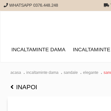
WHATSAPP 0376.448.248
T
INCALTAMINTE DAMA
INCALTAMINTE
acasa
incaltaminte dama
sandale
elegante
san
INAPOI