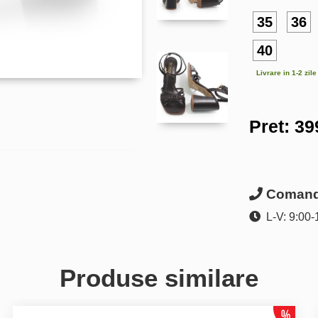
35
36
40
Livrare in 1-2 zil
Pret:
39
Comanda
L-V: 9:00-
Produse similare