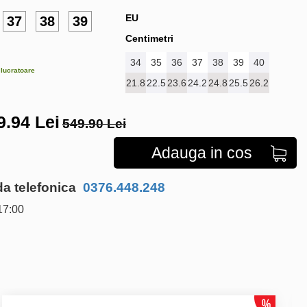
EU
37
38
39
Centimetri
34
35
36
37
38
39
40
e lucratoare
21.8
22.5
23.6
24.2
24.8
25.5
26.2
9.94
Lei
549.90 Lei
Adauga in cos
 telefonica
0376.448.248
17:00