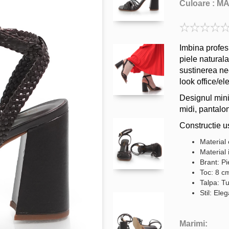
Culoare :
M
Imbina profes
piele naturala
sustinerea nec
look office/e
Designul minim
midi, pantalon
Constructie us
Material 
Material 
Brant: Pi
Toc: 8 c
Talpa: Tu
Stil: Ele
Marimi: