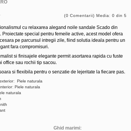
ARO
(0 Comentarii) Media: 0 din 5
ionalismul cu relaxarea alegand noile sandale Scado din
. Proiectate special pentru femeile active, acest model ofera
esara pe parcursul intregii zile, fiind solutia ideala pentru un
legant fara compromisuri.
alist si finisajele elegante permit asortarea rapida cu fuste
i office sau rochii tip sacou.
oara si flexibila pentru o senzatie de lejeritate la fiecare pas.
exterior: Piele naturala
interior: Piele naturala
ele naturala
m
nith
gant
Ghid marimi: