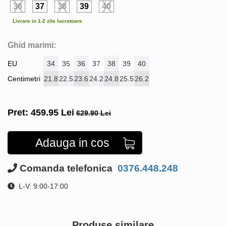
36
37
38
39
40
Livrare in 1-2 zile lucratoare
Ghid marimi:
EU
34
35
36
37
38
39
40
Centimetri
21.8
22.5
23.6
24.2
24.8
25.5
26.2
Pret:
459.95
Lei
629.90 Lei
Adauga in cos
Comanda telefonica
0376.448.248
L-V: 9:00-17:00
Produse similare