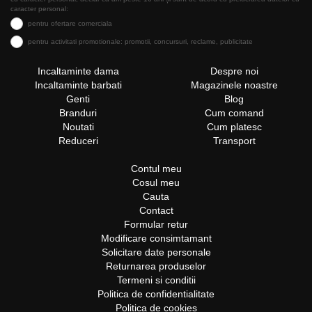
caracter personal:
pentru ofertare comerciala
pentru activitati promotionale: promotii, concursuri, reclame, publicitate
Incaltaminte dama
Despre noi
Incaltaminte barbati
Magazinele noastre
Genti
Blog
Branduri
Cum comand
Noutati
Cum platesc
Reduceri
Transport
Contul meu
Cosul meu
Cauta
Contact
Formular retur
Modificare consimtamant
Solicitare date personale
Returnarea produselor
Termeni si conditii
Politica de confidentialitate
Politica de cookies