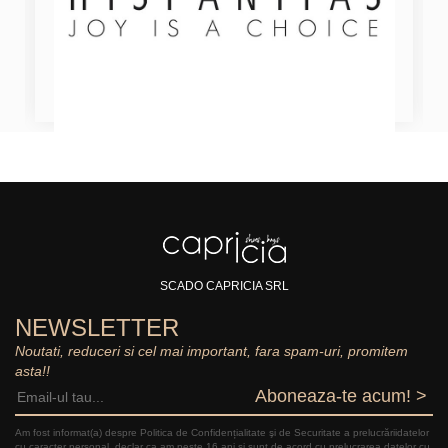
SCADO CAPRICIA SRL
NEWSLETTER
Noutati, reduceri si cel mai important, fara spam-uri, promitem
asta!!
Aboneaza-te acum! >
Am fost informat(a) despre Politica de Confidențialitate şi de Securitate a prelucrăriidatelor
cu caracter personal, declar ca am peste 16 ani și sunt de acord cu prelucrarea datelor cu