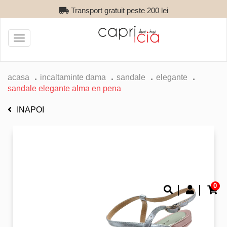
Transport gratuit peste 200 lei
Toggle
navigation
acasa
incaltaminte dama
sandale
elegante
sandale elegante alma en pena
INAPOI
0